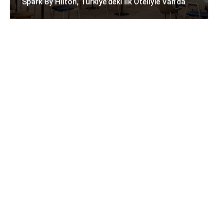
Spark By Hilton, Türkiye’deki Ilk Oteliyle Van’da