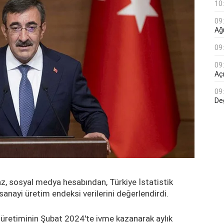
10
09
Ağ
09
09
Açı
09
De
, sosyal medya hesabından, Türkiye İstatistik
anayi üretim endeksi verilerini değerlendirdi.
üretiminin Şubat 2024'te ivme kazanarak aylık