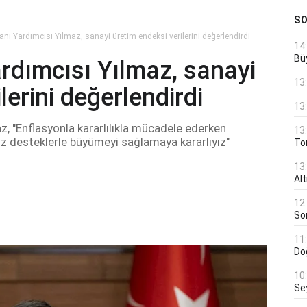
S
ı Yardımcısı Yılmaz, sanayi üretim endeksi verilerini değerlendirdi
14
Bü
dımcısı Yılmaz, sanayi
13
lerini değerlendirdi
13
 "Enflasyonla kararlılıkla mücadele ederken
13
iz desteklerle büyümeyi sağlamaya kararlıyız"
Ton
13
Al
12
Son
11
Do
10
Se