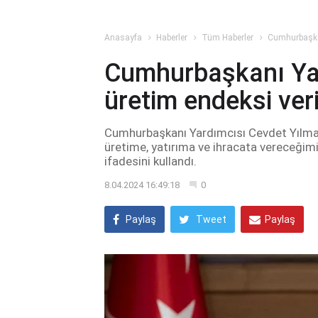
Anasayfa
Haberler
Tüm Haberler
Cumhurbaşkan
Cumhurbaşkanı Yar
üretim endeksi veri
Cumhurbaşkanı Yardımcısı Cevdet Yılmaz,
üretime, yatırıma ve ihracata vereceğim
ifadesini kullandı.
8.04.2024 16:49:18
0
Paylaş
Tweet
Paylaş