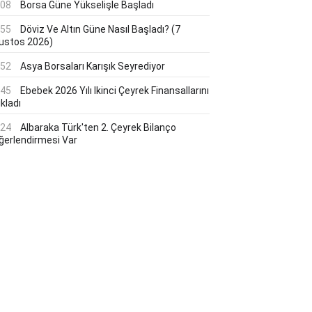
:08
Borsa Güne Yükselişle Başladı
:55
Döviz Ve Altın Güne Nasıl Başladı? (7
ustos 2026)
:52
Asya Borsaları Karışık Seyrediyor
:45
Ebebek 2026 Yılı Ikinci Çeyrek Finansallarını
kladı
:24
Albaraka Türk'ten 2. Çeyrek Bilanço
ğerlendirmesi Var