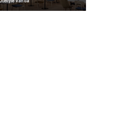
Oteliyle Van’da