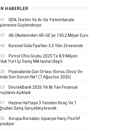
ON HABERLER
:41
GEN, Üretim Ve Ar-Ge Yatırımlarıyla
yümesini Güçlendiriyor
:47
AB Ülkelerinden AR-GE'ye 130,2 Milyar Euro
:40
Küresel Gıda Fiyatları 3,5 Yılın Zirvesinde
:33
Petrol Ofisi Grubu 2025'te 8,9 Milyon
luk Yurt Içi Satış Miktarına Ulaştı
:28
Piyasalarda Gün Ortası: Borsa, Döviz Ve
tında Son Durum Ne? (7 Ağustos 2026)
:53
DestekBank 2026 Yılı Ilk Yarı Finansal
uçlarını Açıkladı
:57
Hazine Haftaya 3 Yeniden Ihraç Ve 1
ğrudan Satış Gerçekleştirecek
:56
Avrupa Borsaları, İspanya Hariç Pozitif
yrediyor