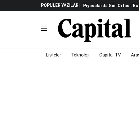
POPÜLER YAZILAR:
Yapay Zeka Reklamlarında 
Beyaz Eşya Sektöründe Da
Döviz Ve Altın Güne Nasıl 
Küresel Piyasalarda Teknoloj
Piyasalarda Gün Ortası: B
Listeler
Teknoloji
Capital TV
Ara