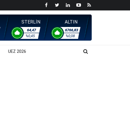
STERLİN
ALTIN
64,47
6766,83
%0,45
%0,08
UEZ 2026