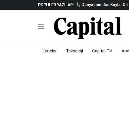
Döviz Ve Altın Güne Nasıl 
POPÜLER YAZILAR:
Avrupa'da Yatırım Yapmak I
Küresel Piyasalarda Fed'e I
Satış Baskısı Hakim
Piyasalarda Gün Ortası: B
Listeler
Teknoloji
Capital TV
Ara