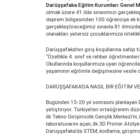
Darüşşafaka Eğitim Kurumları Genel M
olmak üzere 41 ilde sınavımızı gerçekleşt
deprem bölgesinden 100 öğrenciye ek ko
gerçekleştireceğimiz sınavla 81 ilimizd
olanakları yetersiz çocuklarımıza nitelikl
Darüşşafaka’nın giriş koşullarına sahip 
“Özellikle 4. sınıf ve rehber öğretmenler
Okullarında koşullarımıza uyan öğrencile
yaşamının eğitimle değişmesine vesile ola
DARÜŞŞAFAKA’DA NASIL BİR EĞİTİM VE
Bugünden 15-20 yıl sonrasını planlayan 
yetiştiriyor. Türkiye’nin ortaöğrenim düze
ilk Tekno Girişimcilik Gençlik Merkezi’ni,
laboratuvarını açan, ilk 3D Printer Atöly
Darüşşafaka’da STEM, kodlama, girişimcili