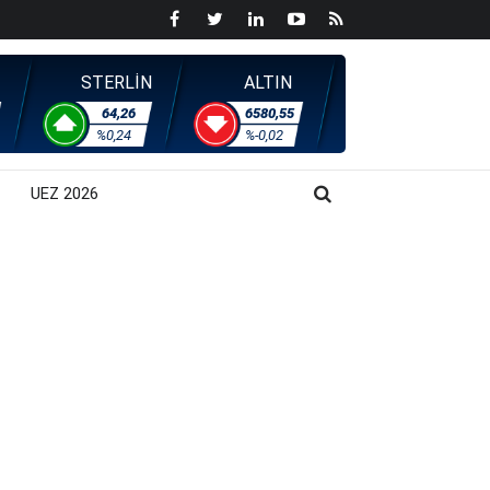
STERLİN
ALTIN
64,26
6580,55
%0,24
%-0,02
UEZ 2026