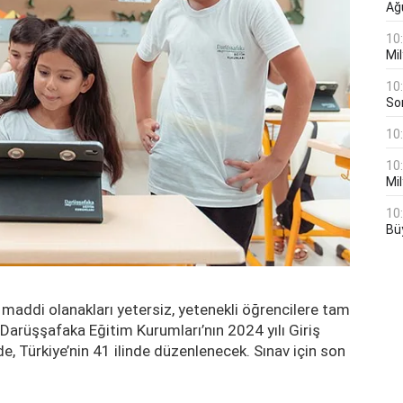
Ağ
10
Mil
10
Son
10
10
Mil
10
Bü
maddi olanakları yetersiz, yetenekli öğrencilere tam
an Darüşşafaka Eğitim Kurumları’nın 2024 yılı Giriş
e, Türkiye’nin 41 ilinde düzenlenecek. Sınav için son