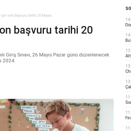
S
için son başvuru tarihi 20 Mayıs
14
Dö
on başvuru tarihi 20
14
Bü
13
ılı Giriş Sınavı, 26 Mayıs Pazar günü düzenlenecek.
Al
ıs 2024.
13
Ch
13
Çal
11
Son
11
Fin
11