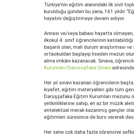
Türkiye'nin eğitim alanındaki ilk sivil t
kurulduğu günden bu yana, 161 yıldır “Eğ
hayatını değiştirmeye devam ediyor.
Annesi ve/veya babası hayatta olmayan, m
ilkokul 4. sınıf öğrencilerinin katılabild
başarılı olan, mali durum araştırması ve
ortaokuldan başlayıp liseden mezun olunc
alma imkânı kazanacak. Sınava, öğrencile
Kurumlari/darussafaka-Sinavi
adresinden
Her yıl sınavı kazanan öğrencilerin başt
kıyafet, eğitim materyalleri gibi tüm gere
Darüşşafaka Eğitim Kurumları mezunu öğre
yetkinliklerine sahip, en az bir müzik al
entelektüel merak kazanmış gençler olara
eğitimleri süresince de burs vererek dest
Her sene çok daha fazla öğrenciye şefkat 