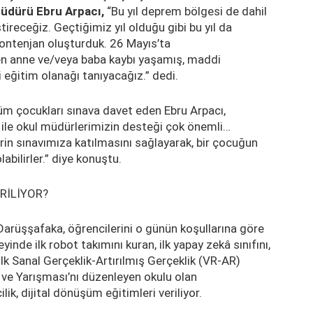
üdürü Ebru Arpacı,
“Bu yıl deprem bölgesi de dahil
ireceğiz. Geçtiğimiz yıl olduğu gibi bu yıl da
ntenjan oluşturduk. 26 Mayıs’ta
en anne ve/veya baba kaybı yaşamış, maddi
i eğitim olanağı tanıyacağız.” dedi.
tüm çocukları sınava davet eden Ebru Arpacı,
i ile okul müdürlerimizin desteği çok önemli…
rin sınavımıza katılmasını sağlayarak, bir çocuğun
bilirler.” diye konuştu.
RİLİYOR?
Darüşşafaka, öğrencilerini o günün koşullarına göre
yinde ilk robot takımını kuran, ilk yapay zekâ sınıfını,
 ilk Sanal Gerçeklik-Artırılmış Gerçeklik (VR-AR)
e ve Yarışması’nı düzenleyen okulu olan
k, dijital dönüşüm eğitimleri veriliyor.