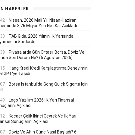
ON HABERLER
:42
Nissan, 2026 Mali Yılı Nisan-Haziran
neminde 3,76 Milyar Yen Net Kar Açıkladı
:33
TAB Gıda, 2026 Yılının Ilk Yarısında
yümesini Sürdürdü
:39
Piyasalarda Gün Ortası: Borsa, Döviz Ve
tında Son Durum Ne? (6 Ağustos 2026)
:15
HangiKredi Kredi Karşılaştırma Deneyimini
atGPT'ye Taşıdı
:07
Borsa İstanbul'da Gong Quick Sigorta Için
dı
:49
Logo Yazılım 2026 Ilk Yarı Finansal
uçlarını Açıkladı
:12
Kocaer Çelik Ikinci Çeyrek Ve Ilk Yarı
ansal Sonuçlarını Açıkladı
:07
Döviz Ve Altın Güne Nasıl Başladı? 6