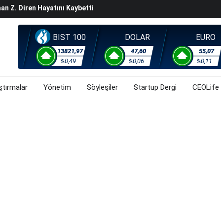
Başladı? (30 Temmuz 2026)
steyenlere Yeni Alternatif: Fransa
lişkin Belirsizlikler Ve Jeopolitik Gerilimlerden Kaynaklı
BIST 100
DOLAR
EURO
orsa, Döviz Ve Altında Son Durum Ne? (30 Temmuz 2026)
13821,97
47,60
55,07
%0,49
%0,06
%0,11
ştırmalar
Yönetim
Söyleşiler
Startup Dergi
CEOLife