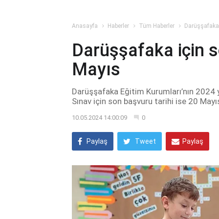
Anasayfa
Haberler
Tüm Haberler
Darüşşafaka 
Darüşşafaka için s
Mayıs
Darüşşafaka Eğitim Kurumları’nın 2024 y
Sınav için son başvuru tarihi ise 20 May
10.05.2024 14:00:09
0
Paylaş
Tweet
Paylaş