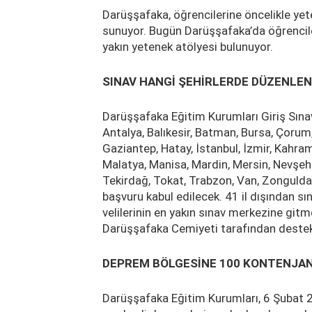
Darüşşafaka, öğrencilerine öncelikle yete
sunuyor. Bugün Darüşşafaka’da öğrenciler
yakın yetenek atölyesi bulunuyor.
SINAV HANGİ ŞEHİRLERDE DÜZENLE
Darüşşafaka Eğitim Kurumları Giriş Sınav
Antalya, Balıkesir, Batman, Bursa, Çorum, 
Gaziantep, Hatay, İstanbul, İzmir, Kahram
Malatya, Manisa, Mardin, Mersin, Nevşehir
Tekirdağ, Tokat, Trabzon, Van, Zonguldak
başvuru kabul edilecek. 41 il dışından s
velilerinin en yakın sınav merkezine git
Darüşşafaka Cemiyeti tarafından destek
DEPREM BÖLGESİNE 100 KONTENJA
Darüşşafaka Eğitim Kurumları, 6 Şubat