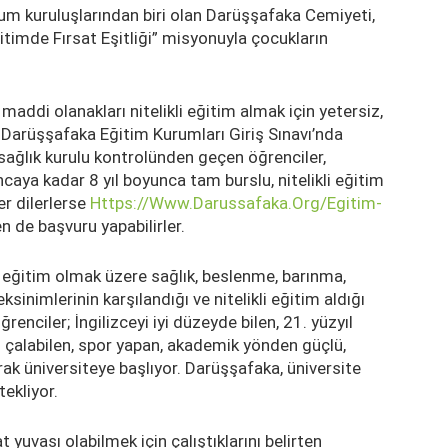
oplum kuruluşlarından biri olan Darüşşafaka Cemiyeti,
itimde Fırsat Eşitliği” misyonuyla çocukların
addi olanakları nitelikli eğitim almak için yetersiz,
iği Darüşşafaka Eğitim Kurumları Giriş Sınavı’nda
 sağlık kurulu kontrolünden geçen öğrenciler,
aya kadar 8 yıl boyunca tam burslu, nitelikli eğitim
r dilerlerse
Https://www.darussafaka.org/egitim-
 de başvuru yapabilirler.
a eğitim olmak üzere sağlık, beslenme, barınma,
ksinimlerinin karşılandığı ve nitelikli eğitim aldığı
nciler; İngilizceyi iyi düzeyde bilen, 21. yüzyıl
eti çalabilen, spor yapan, akademik yönden güçlü,
k üniversiteye başlıyor. Darüşşafaka, üniversite
ekliyor.
yuvası olabilmek için çalıştıklarını belirten