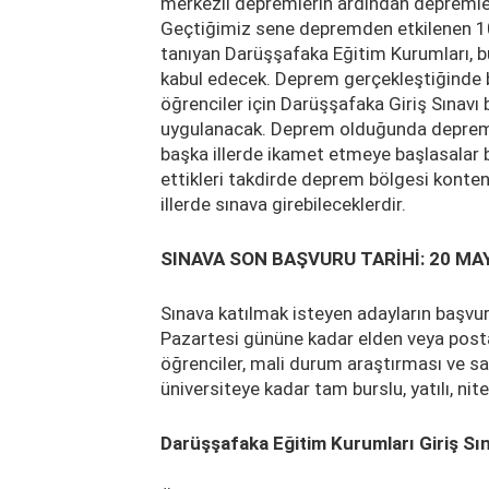
merkezli depremlerin ardından depremler
Geçtiğimiz sene depremden etkilenen 100 
tanıyan Darüşşafaka Eğitim Kurumları, b
kabul edecek. Deprem gerçekleştiğinde b
öğrenciler için Darüşşafaka Giriş Sınavı b
uygulanacak. Deprem olduğunda deprem 
başka illerde ikamet etmeye başlasalar bil
ettikleri takdirde deprem bölgesi kontenj
illerde sınava girebileceklerdir.
SINAVA SON BAŞVURU TARİHİ: 20 MA
Sınava katılmak isteyen adayların başvu
Pazartesi gününe kadar elden veya posta 
öğrenciler, mali durum araştırması ve s
üniversiteye kadar tam burslu, yatılı, nit
Darüşşafaka Eğitim Kurumları Giriş Sın