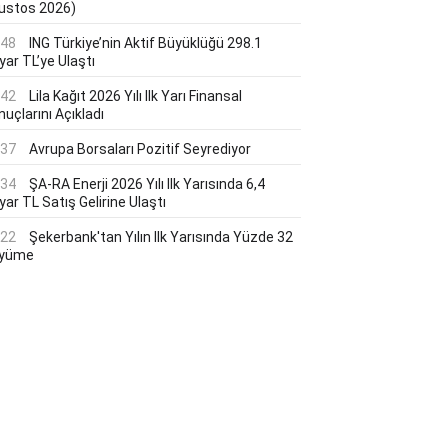
ustos 2026)
:48
ING Türkiye’nin Aktif Büyüklüğü 298.1
yar TL’ye Ulaştı
:42
Lila Kağıt 2026 Yılı Ilk Yarı Finansal
uçlarını Açıkladı
:37
Avrupa Borsaları Pozitif Seyrediyor
:34
ŞA-RA Enerji 2026 Yılı Ilk Yarısında 6,4
yar TL Satış Gelirine Ulaştı
:22
Şekerbank'tan Yılın Ilk Yarısında Yüzde 32
yüme