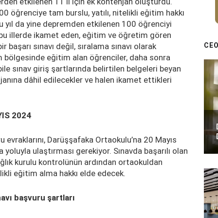
den etkilenen 11 il için ek kontenjan oluşturdu.
öğrenciye tam burslu, yatılı, nitelikli eğitim hakkı
u yıl da yine depremden etkilenen 100 öğrenciyi
u illerde ikamet eden, eğitim ve öğretim gören
CEO
ir başarı sınavı değil, sıralama sınavı olarak
bölgesinde eğitim alan öğrenciler, daha sonra
e sınav giriş şartlarında belirtilen belgeleri beyan
anına dâhil edilecekler ve halen ikamet ettikleri
YIS 2024
ru evraklarını, Darüşşafaka Ortaokulu’na 20 Mayıs
yoluyla ulaştırması gerekiyor. Sınavda başarılı olan
ağlık kurulu kontrolünün ardından ortaokuldan
elikli eğitim alma hakkı elde edecek.
avı başvuru şartları