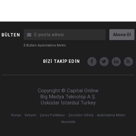
Abone Ol
BÜLTEN
E-Bülten Aydınlatma Metni
BİZİ TAKİP EDİN
Copyright © Capital Online
Big Medya Teknoloji A.Ş.
Üsküdar İstanbul Turkey
Künye
İletişim
Çerez Politikası
Çerezleri Sıfırla
Aydınlatma Metni
Abonelik