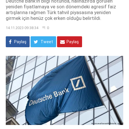
Deutche Bank'ın bilgi notunda, halihazırda görülen
yeniden fiyatlamaya ve son dönemdeki agresif faiz
artışlarına rağmen Türk tahvil piyasasına yeniden
girmek için henüz çok erken olduğu belirtildi.
14.11.2023 09:38:34
0
Paylaş
Tweet
Paylaş