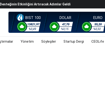
steğinin Etkinliğini Artıracak Adımlar Geldi
arısında 119,5 Milyar Liralık Sukuk Ihraç Etti
ek Hafta Gözler ABD'de Açıklanacak Tarım Dışı Istihdam
BIST 100
DOLAR
EURO
evel Üst Yönetim Yapılanmasına Geçti
13821,97
47,70
55,20
%0,49
%0,15
%0,32
ahnesine Dönüşüyor
ştırmalar
Yönetim
Söyleşiler
Startup Dergi
CEOLife