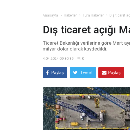
Anasayfa
Haberler
Tüm Haberler
Dış ticaret aç
Dış ticaret açığı Ma
Ticaret Bakanlığı verilerine göre Mart a
milyar dolar olarak kaydedildi.
4.04.2024 09:30:39
0
Paylaş
Tweet
Paylaş