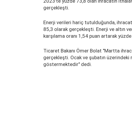
2023'te yüzde 73,8 olan ihracatın ithala
gerçekleşti.
Enerji verileri hariç tutulduğunda, ihrac
85,3 olarak gerçekleşti. Enerji ve altın ve
karşılama oranı 1,54 puan artarak yüzde 
Ticaret Bakanı Ömer Bolat "Martta ihrac
gerçekleşti. Ocak ve şubatın üzerindeki r
göstermektedir" dedi.