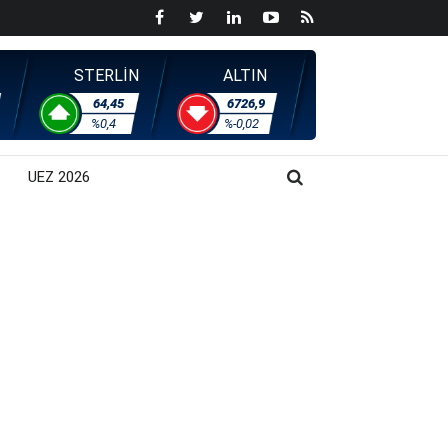
STERLİN
ALTIN
64,45
6726,9
%0,4
%-0,02
UEZ 2026