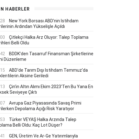
ON HABERLER
:28
New York Borsası ABD'nin Istihdam
ilerinin Ardından Yükselişle Açıldı
:00
Çitlekçi Halka Arz Oluyor: Talep Toplama
ihleri Belli Oldu
:42
BDDK'den Tasarruf Finansman Şirketlerine
ni Düzenleme
:15
ABD'de Tarım Dışı Istihdam Temmuz'da
lentilerin Aksine Geriledi
:13
Çin'in Altın Alımı Ekim 2023'ten Bu Yana En
ksek Seviyeye Çıktı
:07
Avrupa Gaz Piyasasında Savaş Primi
rilerken Depolama Açığı Risk Yaratıyor
:53
Türker VEYAŞ Halka Arzında Talep
plama Belli Oldu: Kaç Lot Düşer?
:41
GEN, Üretim Ve Ar-Ge Yatırımlarıyla