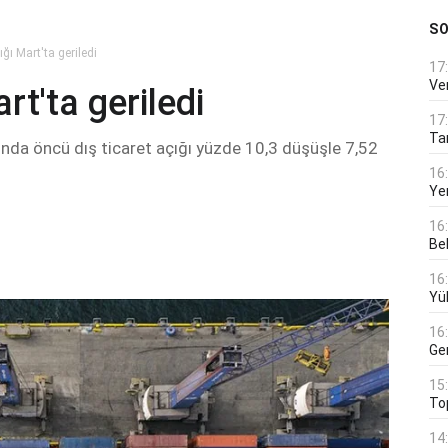
S
ığı Mart'ta geriledi
17
Ver
rt'ta geriledi
17
Tar
yında öncü dış ticaret açığı yüzde 10,3 düşüşle 7,52
16
Ye
16
Bek
16
Yü
16
Ge
15
To
14