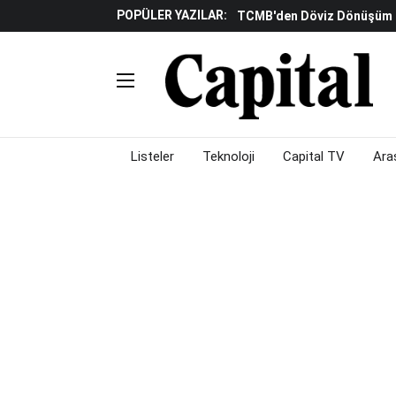
POPÜLER YAZILAR:
TCMB'den Döviz Dönüşüm De
Katılım Bankaları Yılın Ilk Y
Küresel Piyasalarda Gelec
Verisine Çevrildi
Altınay Savunma Grubu C-L
Çalışma Alanları Konser S
Listeler
Teknoloji
Capital TV
Ara