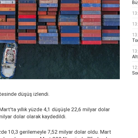
Bü
13
13
13
Ton
13
Al
12
Son
itesinde düşüş izlendi.
Mart'ta yıllık yüzde 4,1 düşüşle 22,6 milyar dolar
ilyar dolar olarak kaydedildi.
üzde 10,3 gerilemeyle 7,52 milyar dolar oldu. Mart