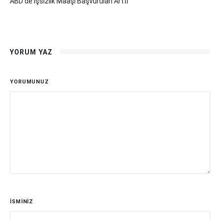
ABD'de Işsizlik Maaşı Başvuruları Arttı
YORUM YAZ
YORUMUNUZ
İSMİNİZ