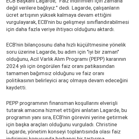
ECB Başkanı Lagarde, “Faiz indirimleri için zamana
değil verilere bağlıyız.” dedi. Lagarde, çalışanların
ücret artışının yüksek kalmaya devam ettiğini
vurgulayarak, ECB’nin bu gelişmeyi sınıflandırabilmesi
için daha fazla veriye ihtiyacı olduğunu aktardı.
ECB’nin bilançosunu daha hızlı küçültmesine yönelik
soru üzerine Lagarde, bu adım için "iyi bir zaman"
olduğunu, Acil Varlık Alım Programı (PEPP) kararının
2024 yılı için öngörülen faiz oranı patikasından
tamamen bağımsız olduğunu ve faiz oranı
politikasının belirleyici araç olmaya devam edeceğini
kaydetti.
PEPP programının finansman koşullarını elverişli
tutarak amacına hizmet ettiğini anlatan Lagarde, bu
programın yanı sıra, ECB’nin görevini yerine getirmek
için başka araçları olduğunu vurguladı. Christine
Lagarde, yönetim konseyi toplantısında olası faiz
indirimini konusunda herhangi bir tartışma