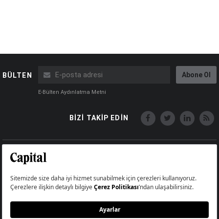
Abone Ol
BÜLTEN
E-Bülten Aydınlatma Metni
BİZİ TAKİP EDİN
Copyright © Capital Online
Big Medya Teknoloji A.Ş.
Üsküdar İstanbul Turkey
Künye
İletişim
Çerez Politikası
Çerezleri Sıfırla
Aydınlatma Metni
Abonelik