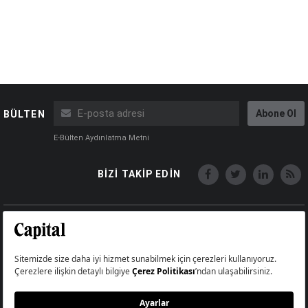
Abone Ol
BÜLTEN
E-Bülten Aydınlatma Metni
BİZİ TAKİP EDİN
Copyright © Capital Online
Big Medya Teknoloji A.Ş.
Üsküdar İstanbul Turkey
Künye
İletişim
Çerez Politikası
Çerezleri Sıfırla
Aydınlatma Metni