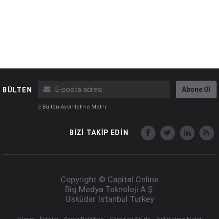
Abone Ol
BÜLTEN
E-Bülten Aydınlatma Metni
BİZİ TAKİP EDİN
Copyright © Capital Online
Big Medya Teknoloji A.Ş.
Üsküdar İstanbul Turkey