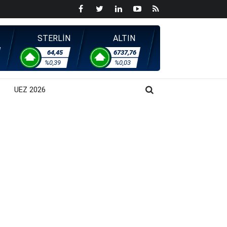
STERLİN
ALTIN
64,45
6737,76
%0,39
%0,03
UEZ 2026