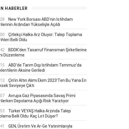
ON HABERLER
:28
New York Borsası ABD'nin Istihdam
ilerinin Ardından Yükselişle Açıldı
:00
Çitlekçi Halka Arz Oluyor: Talep Toplama
ihleri Belli Oldu
:42
BDDK'den Tasarruf Finansman Şirketlerine
ni Düzenleme
:15
ABD'de Tarım Dışı Istihdam Temmuz'da
lentilerin Aksine Geriledi
:13
Çin'in Altın Alımı Ekim 2023'ten Bu Yana En
ksek Seviyeye Çıktı
:07
Avrupa Gaz Piyasasında Savaş Primi
rilerken Depolama Açığı Risk Yaratıyor
:53
Türker VEYAŞ Halka Arzında Talep
plama Belli Oldu: Kaç Lot Düşer?
:41
GEN, Üretim Ve Ar-Ge Yatırımlarıyla