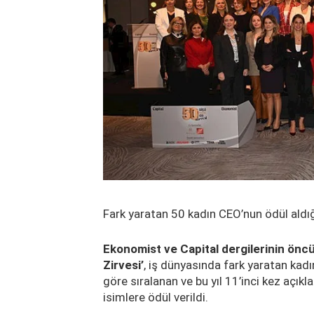
Fark yaratan 50 kadın CEO’nun ödül aldığı 
Ekonomist ve Capital dergilerinin ön
Zirves
i’
, iş dünyasında fark yaratan kadın
göre sıralanan ve bu yıl 11’inci kez açık
isimlere ödül verildi.