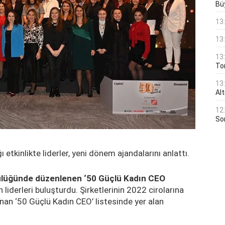
Bü
13
13
13
Ton
13
Al
12
Son
etkinlikte liderler, yeni dönem ajandalarını anlattı.
cülüğünde düzenlenen ‘50 Güçlü Kadın CEO
 liderleri buluşturdu. Şirketlerinin 2022 cirolarına
lanan ‘50 Güçlü Kadın CEO’ listesinde yer alan