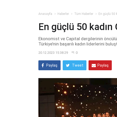
Anasayfa
Haberler
Tüm Haberler
En güçlü 50 k
En güçlü 50 kadın C
Ekonomist ve Capital dergilerinin öncül
Türkiye’nin başarılı kadın liderlerini buluş
20.12.2023 15:38:29
0
Paylaş
Tweet
Paylaş