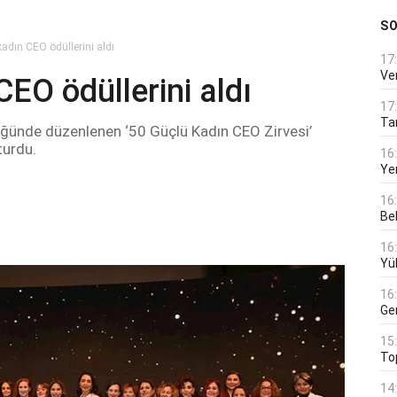
S
adın CEO ödüllerini aldı
17
Ver
EO ödüllerini aldı
17
Tar
üğünde düzenlenen ‘50 Güçlü Kadın CEO Zirvesi’
turdu.
16
Ye
16
Bek
16
Yü
16
Ge
15
To
14