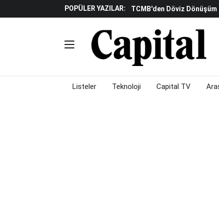
POPÜLER YAZILAR:
TCMB'den Döviz Dönüşüm De
Katılım Bankaları Yılın Ilk Y
Küresel Piyasalarda Gelec
Verisine Çevrildi
Altınay Savunma Grubu C-L
Çalışma Alanları Konser S
Listeler
Teknoloji
Capital TV
Ara