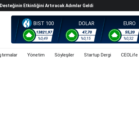
steğinin Etkinliğini Artıracak Adımlar Geldi
arısında 119,5 Milyar Liralık Sukuk Ihraç Etti
ek Hafta Gözler ABD'de Açıklanacak Tarım Dışı Istihdam
BIST 100
DOLAR
EURO
evel Üst Yönetim Yapılanmasına Geçti
13821,97
47,70
55,20
%0,49
%0,15
%0,32
ahnesine Dönüşüyor
ştırmalar
Yönetim
Söyleşiler
Startup Dergi
CEOLife