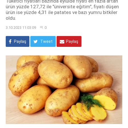
Tüketici fiyatları bazında eylülde fiyatı en fazla artan
ürün yüzde 127,72 ile "üniversite eğitim", fiyatı düşen
ürün ise yüzde 4,31 ile patates ve bazı yumru bitkiler
oldu.
3.10.2023 11:03:09
0
Paylaş
Tweet
Paylaş