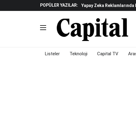
POPÜLER YAZILAR:
Yapay Zeka Reklamlarında 
Beyaz Eşya Sektöründe Da
Döviz Ve Altın Güne Nasıl 
Küresel Piyasalarda Teknoloj
Piyasalarda Gün Ortası: B
Listeler
Teknoloji
Capital TV
Ara