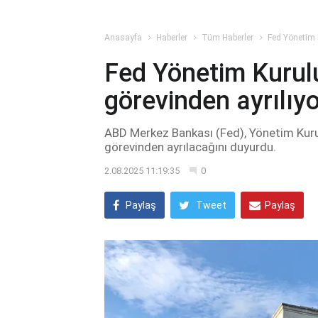
Anasayfa
Haberler
Tüm Haberler
Fed Yönetim 
Fed Yönetim Kurul
görevinden ayrılıy
ABD Merkez Bankası (Fed), Yönetim Kurul
görevinden ayrılacağını duyurdu.
2.08.2025 11:19:35
0
Paylaş
Tweet
Paylaş