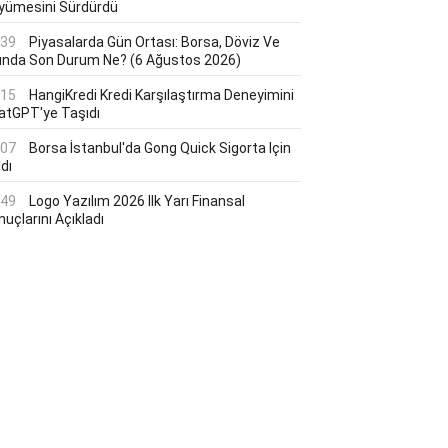
yümesini Sürdürdü
:39
Piyasalarda Gün Ortası: Borsa, Döviz Ve
tında Son Durum Ne? (6 Ağustos 2026)
:15
HangiKredi Kredi Karşılaştırma Deneyimini
atGPT'ye Taşıdı
:07
Borsa İstanbul'da Gong Quick Sigorta Için
dı
:49
Logo Yazılım 2026 Ilk Yarı Finansal
uçlarını Açıkladı