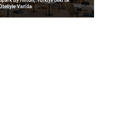
Spark By Hilton, Türkiye’deki Ilk
Oteliyle Van’da