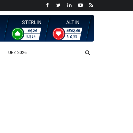
STERLİN
ALTIN
64,24
6562,48
%0,16
%-0,03
UEZ 2026