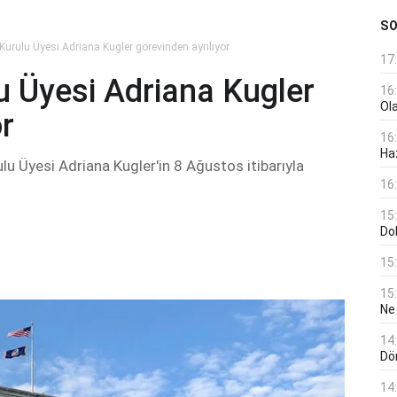
S
Kurulu Üyesi Adriana Kugler görevinden ayrılıyor
17
u Üyesi Adriana Kugler
16
Ol
or
16
Haz
u Üyesi Adriana Kugler'in 8 Ağustos itibarıyla
16
15
Do
15
15
Ne
14
Dö
14