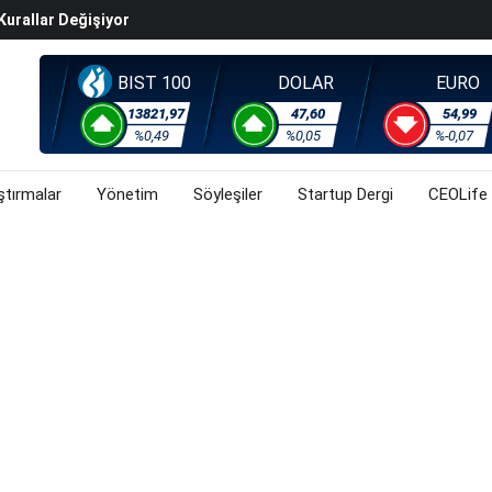
Kurallar Değişiyor
ralma Sürüyor
Başladı? (31 Temmuz 2026)
BIST 100
DOLAR
EURO
i Rallisi Risk Iştahını Artırdı
13821,97
47,60
54,99
orsa, Döviz Ve Altında Son Durum Ne? (31 Temmuz 2026)
%0,49
%0,05
%-0,07
ştırmalar
Yönetim
Söyleşiler
Startup Dergi
CEOLife