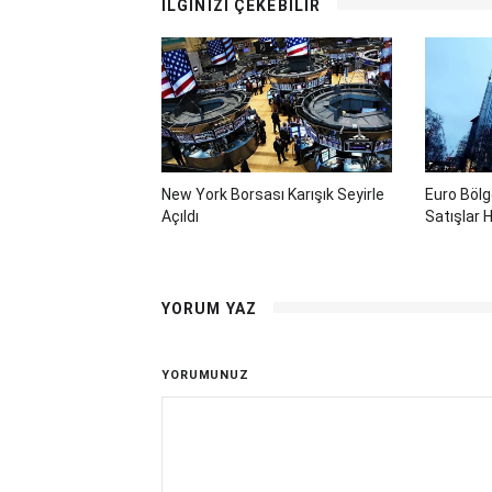
İLGİNİZİ ÇEKEBİLİR
New York Borsası Karışık Seyirle
Euro Böl
Açıldı
Satışlar H
YORUM YAZ
YORUMUNUZ