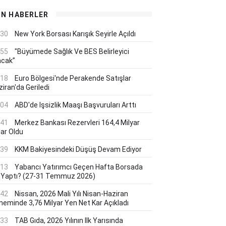
ON HABERLER
:30
New York Borsası Karışık Seyirle Açıldı
:55
"Büyümede Sağlık Ve BES Belirleyici
acak”
:18
Euro Bölgesi'nde Perakende Satışlar
iran'da Geriledi
:04
ABD'de Işsizlik Maaşı Başvuruları Arttı
:41
Merkez Bankası Rezervleri 164,4 Milyar
lar Oldu
:39
KKM Bakiyesindeki Düşüş Devam Ediyor
:13
Yabancı Yatırımcı Geçen Hafta Borsada
 Yaptı? (27-31 Temmuz 2026)
:42
Nissan, 2026 Mali Yılı Nisan-Haziran
neminde 3,76 Milyar Yen Net Kar Açıkladı
:33
TAB Gıda, 2026 Yılının Ilk Yarısında