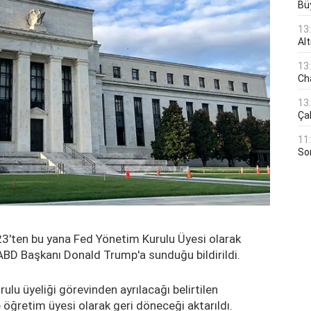
Bü
13
Al
13
Ch
13
Çal
11
Son
23'ten bu yana Fed Yönetim Kurulu Üyesi olarak
ABD Başkanı Donald Trump'a sunduğu bildirildi.
ulu üyeliği görevinden ayrılacağı belirtilen
öğretim üyesi olarak geri döneceği aktarıldı.