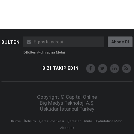
Abone Ol
BÜLTEN
E-Bülten Aydınlatma Metni
BİZİ TAKİP EDİN
Copyright © Capital Online
Big Medya Teknoloji A.Ş.
Üsküdar İstanbul Turkey
Künye
İletişim
Çerez Politikası
Çerezleri Sıfırla
Aydınlatma Metni
Abonelik