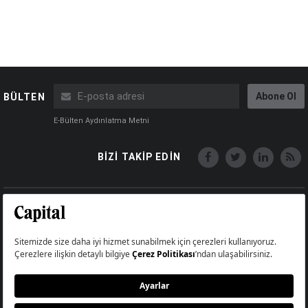
Abone Ol
BÜLTEN
E-Bülten Aydınlatma Metni
BİZİ TAKİP EDİN
Copyright © Capital Online
Big Medya Teknoloji A.Ş.
Üsküdar İstanbul Turkey
Künye
İletişim
Çerez Politikası
Çerezleri Sıfırla
Aydınlatma Metni
Abonelik