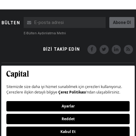
Abone Ol
BÜLTEN
E-Bülten Aydınlatma Metni
BİZİ TAKİP EDİN
Copyright © Capital Online
Big Medya Teknoloji A.Ş.
Üsküdar İstanbul Turkey
Künye
İletişim
Çerez Politikası
Çerezleri Sıfırla
Aydınlatma Metni
Abonelik