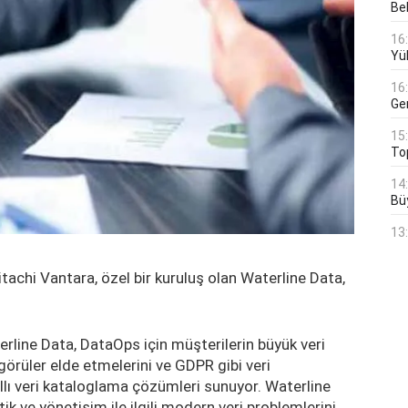
Bek
16
Yü
16
Ge
15
To
14
Bü
13
itachi Vantara, özel bir kuruluş olan Waterline Data,
rline Data, DataOps için müşterilerin büyük veri
örüler elde etmelerini ve GDPR gibi veri
llı veri kataloglama çözümleri sunuyor. Waterline
ik ve yönetişim ile ilgili modern veri problemlerini