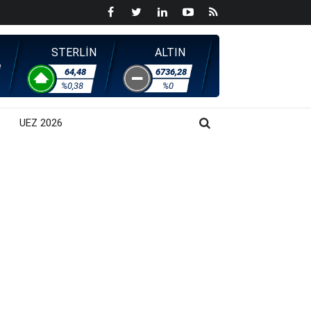
STERLİN
ALTIN
64,48
6736,28
%0,38
%0
UEZ 2026