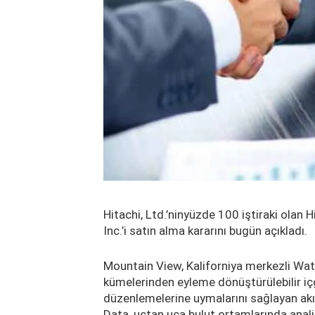
Hitachi, Ltd.’ninyüzde 100 iştiraki olan H
Inc.’i satın alma kararını bugün açıkladı.
Mountain View, Kaliforniya merkezli Wate
kümelerinden eyleme dönüştürülebilir içg
düzenlemelerine uymalarını sağlayan akı
Data, uçtan uca bulut ortamlarında analit