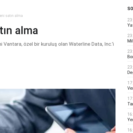
S
yeni satın alma
23
Ya
atın alma
23
Mi
i Vantara, özel bir kuruluş olan Waterline Data, Inc.’i
23
Bo
23
De
17
Ver
17
Tar
16
Ye
16