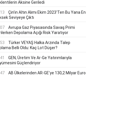
lentilerin Aksine Geriledi
:13
Çin'in Altın Alımı Ekim 2023'ten Bu Yana En
ksek Seviyeye Çıktı
:07
Avrupa Gaz Piyasasında Savaş Primi
rilerken Depolama Açığı Risk Yaratıyor
:53
Türker VEYAŞ Halka Arzında Talep
plama Belli Oldu: Kaç Lot Düşer?
:41
GEN, Üretim Ve Ar-Ge Yatırımlarıyla
yümesini Güçlendiriyor
:47
AB Ülkelerinden AR-GE'ye 130,2 Milyar Euro