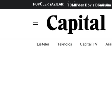
POPÜLER YAZILAR:
TCMB'den Döviz Dönüşüm De
Katılım Bankaları Yılın Ilk Y
Küresel Piyasalarda Gelec
Verisine Çevrildi
Altınay Savunma Grubu C-L
Çalışma Alanları Konser S
Listeler
Teknoloji
Capital TV
Ara