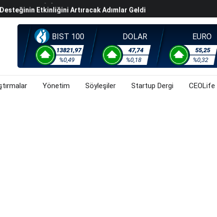
steğinin Etkinliğini Artıracak Adımlar Geldi
arısında 119,5 Milyar Liralık Sukuk Ihraç Etti
ek Hafta Gözler ABD'de Açıklanacak Tarım Dışı Istihdam
BIST 100
DOLAR
EURO
evel Üst Yönetim Yapılanmasına Geçti
13821,97
47,74
55,25
%0,49
%0,18
%0,32
ahnesine Dönüşüyor
ştırmalar
Yönetim
Söyleşiler
Startup Dergi
CEOLife