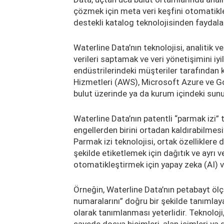
çözmek için meta veri keşfini otomatikl
destekli katalog teknolojisinden faydala
Waterline Data’nın teknolojisi, analitik v
verileri saptamak ve veri yönetişimini iyi
endüstrilerindeki müşteriler tarafından 
Hizmetleri (AWS), Microsoft Azure ve Go
bulut üzerinde ya da kurum içindeki sunuc
Waterline Data’nın patentli “parmak izi” t
engellerden birini ortadan kaldırabilmesi
Parmak izi teknolojisi, ortak özelliklere d
şekilde etiketlemek için dağıtık ve ayrı ver
otomatikleştirmek için yapay zeka (AI) ve
Örneğin, Waterline Data’nın petabayt ölçe
numaralarını” doğru bir şekilde tanımlaya
olarak tanımlanması yeterlidir. Teknoloji
sayede dosya biçimleri, alan isimleri ya