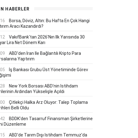
ON HABERLER
:16
Borsa, Döviz, Altın: Bu Hafta En Çok Hangi
tırım Aracı Kazandırdı?
:12
VakıfBank'tan 2026'nın Ilk Yarısında 30
lyar Lira Net Dönem Karı
:09
ABD'den İran Ile Bağlantılı Kripto Para
rsalarına Yaptırım
:05
İş Bankası Grubu Üst Yönetiminde Görev
ğişimi
:28
New York Borsası ABD'nin Istihdam
ilerinin Ardından Yükselişle Açıldı
:00
Çitlekçi Halka Arz Oluyor: Talep Toplama
ihleri Belli Oldu
:42
BDDK'den Tasarruf Finansman Şirketlerine
ni Düzenleme
:15
ABD'de Tarım Dışı Istihdam Temmuz'da