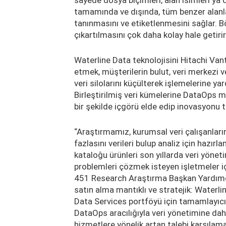
tamamında ve dışında, tüm benzer alanla
tanınmasını ve etiketlenmesini sağlar. Bö
çıkartılmasını çok daha kolay hale getirir
Waterline Data teknolojisini Hitachi Va
etmek, müşterilerin bulut, veri merkezi 
veri silolarını küçülterek işlemelerine ya
Birleştirilmiş veri kümelerine DataOps m
bir şekilde içgörü elde edip inovasyonu te
“Araştırmamız, kurumsal veri çalışanlar
fazlasını verileri bulup analiz için hazır
kataloğu ürünleri son yıllarda veri yönet
problemleri çözmek isteyen işletmeler içi
451 Research Araştırma Başkan Yardımcıs
satın alma mantıklı ve stratejik: Waterl
Data Services portföyü için tamamlayıcı 
DataOps aracılığıyla veri yönetimine da
hizmetlere yönelik artan talebi karşılam