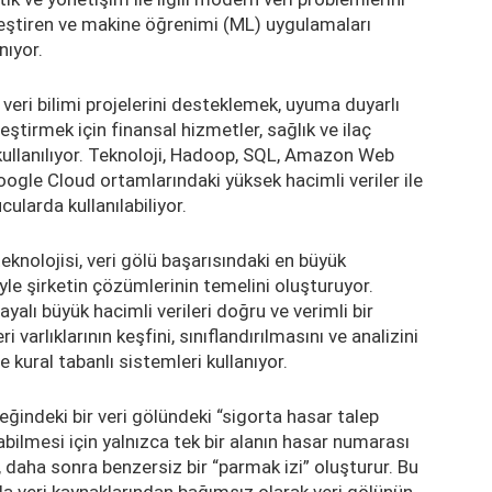
eştiren ve makine öğrenimi (ML) uygulamaları
nıyor.
e veri bilimi projelerini desteklemek, uyuma duyarlı
leştirmek için finansal hizmetler, sağlık ve ilaç
kullanılıyor. Teknoloji, Hadoop, SQL, Amazon Web
ogle Cloud ortamlarındaki yüksek hacimli veriler ile
ularda kullanılabiliyor.
eknolojisi, veri gölü başarısındaki en büyük
yle şirketin çözümlerinin temelini oluşturuyor.
ayalı büyük hacimli verileri doğru ve verimli bir
i varlıklarının keşfini, sınıflandırılmasını ve analizini
 kural tabanlı sistemleri kullanıyor.
ğindeki bir veri gölündeki “sigorta hasar talep
bilmesi için yalnızca tek bir alanın hasar numarası
, daha sonra benzersiz bir “parmak izi” oluşturur. Bu
 da veri kaynaklarından bağımsız olarak veri gölünün