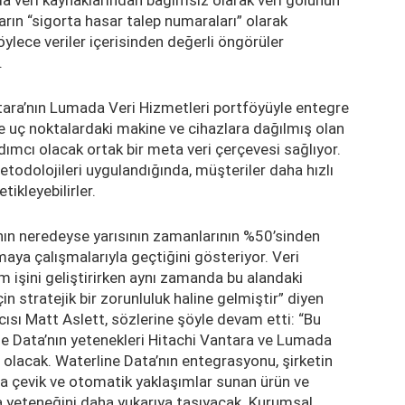
rın “sigorta hasar talep numaraları” olarak
ylece veriler içerisinden değerli öngörüler
.
ntara’nın Lumada Veri Hizmetleri portföyüyle entegre
ve uç noktalardaki makine ve cihazlara dağılmış olan
rdımcı olacak ortak bir meta veri çerçevesi sağlıyor.
etodolojileri uygulandığında, müşteriler daha hızlı
tikleyebilirler.
ının neredeyse yarısının zamanlarının %50’sinden
lamaya çalışmalarıyla geçtiğini gösteriyor. Veri
im işini geliştirirken aynı zamanda bu alandaki
n stratejik bir zorunluluk haline gelmiştir” diyen
ı Matt Aslett, sözlerine şöyle devam etti: “Bu
ine Data’nın yetenekleri Hitachi Vantara ve Lumada
olacak. Waterline Data’nın entegrasyonu, şirketin
ha çevik ve otomatik yaklaşımlar sunan ürün ve
a yeteneğini daha yukarıya taşıyacak. Kurumsal