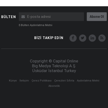
Abone Ol
BÜLTEN
E-Bülten Aydınlatma Metni
BİZİ TAKİP EDİN
Copyright © Capital Online
Big Medya Teknoloji A.Ş.
Üsküdar İstanbul Turkey
Künye
İletişim
Çerez Politikası
Çerezleri Sıfırla
Aydınlatma Metni
Abonelik