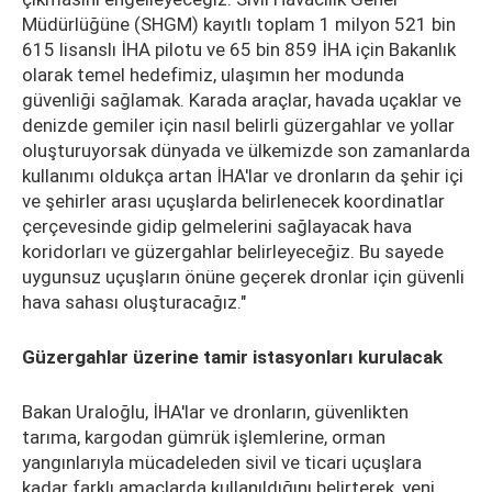
Müdürlüğüne (SHGM) kayıtlı toplam 1 milyon 521 bin
615 lisanslı İHA pilotu ve 65 bin 859 İHA için Bakanlık
olarak temel hedefimiz, ulaşımın her modunda
güvenliği sağlamak. Karada araçlar, havada uçaklar ve
denizde gemiler için nasıl belirli güzergahlar ve yollar
oluşturuyorsak dünyada ve ülkemizde son zamanlarda
kullanımı oldukça artan İHA'lar ve dronların da şehir içi
ve şehirler arası uçuşlarda belirlenecek koordinatlar
çerçevesinde gidip gelmelerini sağlayacak hava
koridorları ve güzergahlar belirleyeceğiz. Bu sayede
uygunsuz uçuşların önüne geçerek dronlar için güvenli
hava sahası oluşturacağız."
Güzergahlar üzerine tamir istasyonları kurulacak
Bakan Uraloğlu, İHA'lar ve dronların, güvenlikten
tarıma, kargodan gümrük işlemlerine, orman
yangınlarıyla mücadeleden sivil ve ticari uçuşlara
kadar farklı amaçlarda kullanıldığını belirterek, yeni