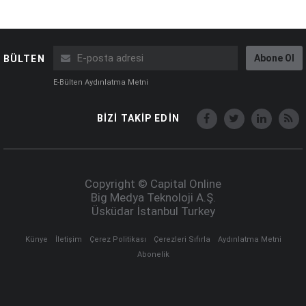
Abone Ol
BÜLTEN
E-Bülten Aydınlatma Metni
BİZİ TAKİP EDİN
Copyright © Capital Online
Big Medya Teknoloji A.Ş.
Üsküdar İstanbul Turkey
Künye
İletişim
Çerez Politikası
Çerezleri Sıfırla
Aydınlatma Metni
Abonelik