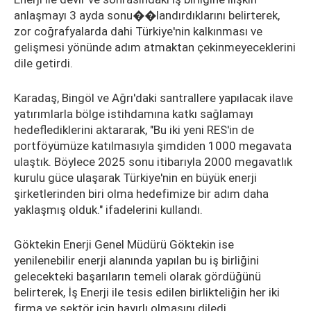
anlaşmayı 3 ayda sonu��landırdıklarını belirterek,
zor coğrafyalarda dahi Türkiye'nin kalkınması ve
gelişmesi yönünde adım atmaktan çekinmeyeceklerini
dile getirdi.
Karadaş, Bingöl ve Ağrı'daki santrallere yapılacak ilave
yatırımlarla bölge istihdamına katkı sağlamayı
hedeflediklerini aktararak, "Bu iki yeni RES'in de
portföyümüze katılmasıyla şimdiden 1000 megavata
ulaştık. Böylece 2025 sonu itibarıyla 2000 megavatlık
kurulu güce ulaşarak Türkiye'nin en büyük enerji
şirketlerinden biri olma hedefimize bir adım daha
yaklaşmış olduk." ifadelerini kullandı.
Göktekin Enerji Genel Müdürü Göktekin ise
yenilenebilir enerji alanında yapılan bu iş birliğini
gelecekteki başarıların temeli olarak gördüğünü
belirterek, İş Enerji ile tesis edilen birlikteliğin her iki
firma ve sektör için hayırlı olmasını diledi.