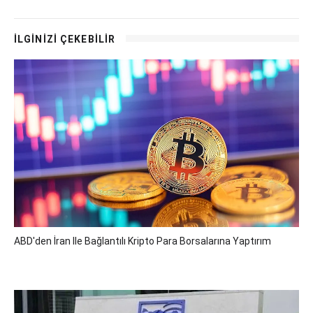
İLGİNİZİ ÇEKEBİLİR
ABD'den İran Ile Bağlantılı Kripto Para Borsalarına Yaptırım