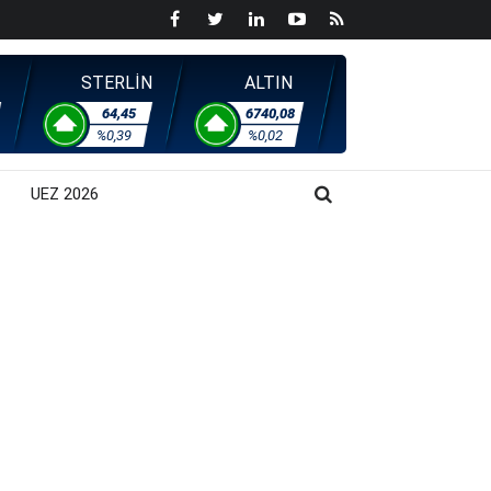
STERLİN
ALTIN
64,45
6740,08
%0,39
%0,02
UEZ 2026