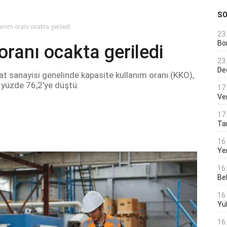
S
anım oranı ocakta geriledi
23
Bo
oranı ocakta geriledi
23
De
t sanayisi genelinde kapasite kullanım oranı (KKO),
 yüzde 76,2'ye düştü.
17
Ver
17
Tar
16
Ye
16
Bek
16
Yü
16