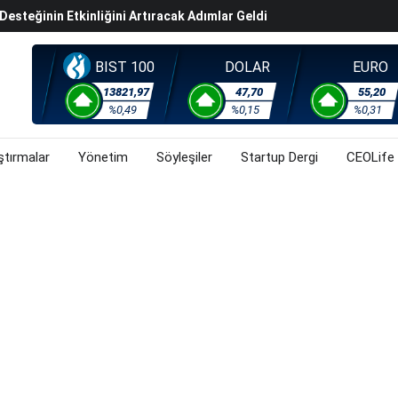
steğinin Etkinliğini Artıracak Adımlar Geldi
arısında 119,5 Milyar Liralık Sukuk Ihraç Etti
ek Hafta Gözler ABD'de Açıklanacak Tarım Dışı Istihdam
BIST 100
DOLAR
EURO
evel Üst Yönetim Yapılanmasına Geçti
13821,97
47,70
55,20
%0,49
%0,15
%0,31
ahnesine Dönüşüyor
ştırmalar
Yönetim
Söyleşiler
Startup Dergi
CEOLife