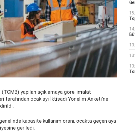
Ge
15
To
14
Bü
13
13
13
Ton
 (TCMB) yapılan açıklamaya göre, imalat
ri tarafından ocak ayı İktisadi Yönelim Anketi'ne
irildi.
 genelinde kapasite kullanım oranı, ocakta geçen aya
yesine geriledi.