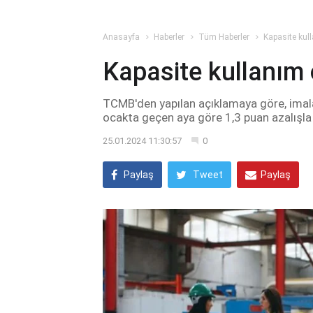
Anasayfa
Haberler
Tüm Haberler
Kapasite kull
Kapasite kullanım 
TCMB'den yapılan açıklamaya göre, imala
ocakta geçen aya göre 1,3 puan azalışla
25.01.2024 11:30:57
0
Paylaş
Tweet
Paylaş