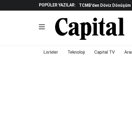
POPÜLER YAZILAR:
TCMB'den Döviz Dönüşüm De
Katılım Bankaları Yılın Ilk Y
Küresel Piyasalarda Gelec
Verisine Çevrildi
Altınay Savunma Grubu C-L
Çalışma Alanları Konser S
Listeler
Teknoloji
Capital TV
Ara