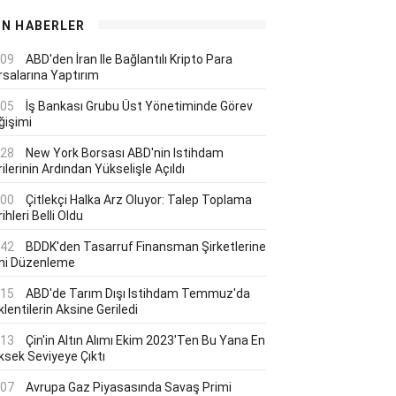
ON HABERLER
:09
ABD'den İran Ile Bağlantılı Kripto Para
rsalarına Yaptırım
:05
İş Bankası Grubu Üst Yönetiminde Görev
ğişimi
:28
New York Borsası ABD'nin Istihdam
ilerinin Ardından Yükselişle Açıldı
:00
Çitlekçi Halka Arz Oluyor: Talep Toplama
ihleri Belli Oldu
:42
BDDK'den Tasarruf Finansman Şirketlerine
ni Düzenleme
:15
ABD'de Tarım Dışı Istihdam Temmuz'da
lentilerin Aksine Geriledi
:13
Çin'in Altın Alımı Ekim 2023'ten Bu Yana En
ksek Seviyeye Çıktı
:07
Avrupa Gaz Piyasasında Savaş Primi