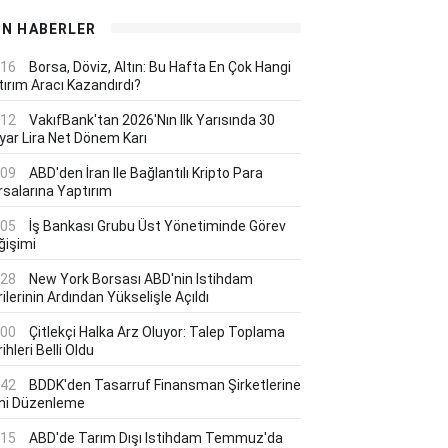
ON HABERLER
:16
Borsa, Döviz, Altın: Bu Hafta En Çok Hangi
tırım Aracı Kazandırdı?
:12
VakıfBank'tan 2026'nın Ilk Yarısında 30
lyar Lira Net Dönem Karı
:09
ABD'den İran Ile Bağlantılı Kripto Para
rsalarına Yaptırım
:05
İş Bankası Grubu Üst Yönetiminde Görev
ğişimi
:28
New York Borsası ABD'nin Istihdam
ilerinin Ardından Yükselişle Açıldı
:00
Çitlekçi Halka Arz Oluyor: Talep Toplama
ihleri Belli Oldu
:42
BDDK'den Tasarruf Finansman Şirketlerine
ni Düzenleme
:15
ABD'de Tarım Dışı Istihdam Temmuz'da