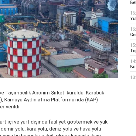
Bek
16
Yü
16
Ge
15
To
14
Bü
13
ve Taşımacılık Anonim Şirketi kuruldu. Karabük
İR), Kamuyu Aydınlatma Platformu'nda (KAP)
r verildi.
urt içi ve yurt dışında faaliyet göstermek ve yük
 demir yolu, kara yolu, deniz yolu ve hava yolu
veya bu hususlarla ilgili olmak kaydıyla ilave