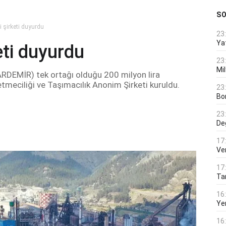
S
 şirketi duyurdu
23
Ya
eti duyurdu
23
Mi
KARDEMİR) tek ortağı olduğu 200 milyon lira
tmeciliği ve Taşımacılık Anonim Şirketi kuruldu.
23
Bo
23
De
17
Ver
17
Tar
16
Ye
16