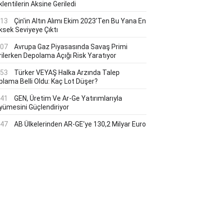
lentilerin Aksine Geriledi
:13
Çin'in Altın Alımı Ekim 2023'ten Bu Yana En
ksek Seviyeye Çıktı
:07
Avrupa Gaz Piyasasında Savaş Primi
rilerken Depolama Açığı Risk Yaratıyor
:53
Türker VEYAŞ Halka Arzında Talep
plama Belli Oldu: Kaç Lot Düşer?
:41
GEN, Üretim Ve Ar-Ge Yatırımlarıyla
yümesini Güçlendiriyor
:47
AB Ülkelerinden AR-GE'ye 130,2 Milyar Euro