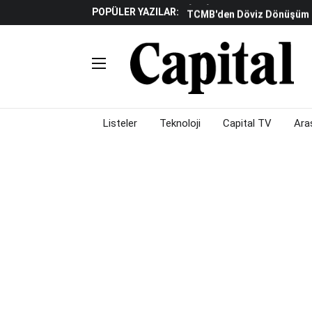
POPÜLER YAZILAR:
TCMB'den Döviz Dönüşüm De
Katılım Bankaları Yılın Ilk Y
Küresel Piyasalarda Gelec
Verisine Çevrildi
Altınay Savunma Grubu C-L
Çalışma Alanları Konser S
Listeler
Teknoloji
Capital TV
Ara