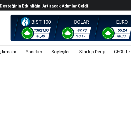
steğinin Etkinliğini Artıracak Adımlar Geldi
arısında 119,5 Milyar Liralık Sukuk Ihraç Etti
ek Hafta Gözler ABD'de Açıklanacak Tarım Dışı Istihdam
BIST 100
DOLAR
EURO
evel Üst Yönetim Yapılanmasına Geçti
13821,97
47,73
55,24
%0,49
%0,17
%0,33
ahnesine Dönüşüyor
ştırmalar
Yönetim
Söyleşiler
Startup Dergi
CEOLife