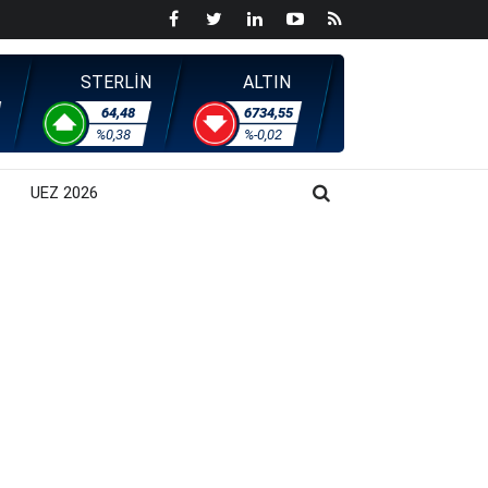
STERLİN
ALTIN
64,48
6734,55
%0,38
%-0,02
UEZ 2026