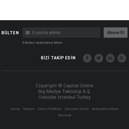
Abone Ol
BÜLTEN
E-Bülten Aydınlatma Metni
BİZİ TAKİP EDİN
Copyright © Capital Online
Big Medya Teknoloji A.Ş.
Üsküdar İstanbul Turkey
Künye
İletişim
Çerez Politikası
Çerezleri Sıfırla
Aydınlatma Metni
Abonelik