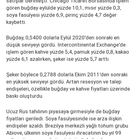
satışlar derinleşti. Chicago Ticaret Borsasında işlem
gören buğday eylülde yüzde 10,1, mısır yüzde 0,3,
soya fasulyesi yüzde 6,9, pirinç yüzde 4,7 değer
kaybetti.
Buğday, 0,5400 dolarla Eylül 2020'den sonraki en
düşük seviyeyi gördü. Intercontinental Exchange'de
işlem gören kahve yüzde 5,4, pamuk yüzde 0,8, kakao
yüzde 6,1 azalırken, şeker ise yüzde 5,7 arttı.
Şeker böylece 0,2788 dolarla Ekim 2011'den sonraki
en yüksek seviyeyi gördü. Artan resesyon ve talep
endişeleri, özellikle buğday ve kahve fiyatları üzerinde
baskı oluşturdu.
Ucuz Rus tahılının piyasaya girmesiyle de buğday
fiyatları geriledi. Soya fasulyesinde ise arza ilişkin
endişeler azaldı. Brezilya merkezli yağlı tohum grubu
Abiove, ülkenin soya fasulyesi ihracatının bu yıl 99