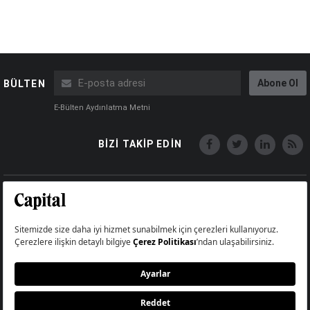
Abone Ol
BÜLTEN
E-Bülten Aydınlatma Metni
BİZİ TAKİP EDİN
Copyright © Capital Online
Big Medya Teknoloji A.Ş.
Üsküdar İstanbul Turkey
Künye
İletişim
Çerez Politikası
Çerezleri Sıfırla
Aydınlatma Metni
Abonelik