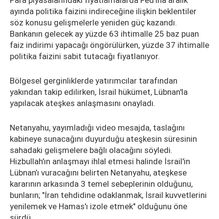
Para piyasalarındaki fiyatlamalarda Fed'ina aralık
ayında politika faizini indireceğine ilişkin beklentiler
söz konusu gelişmelerle yeniden güç kazandı.
Bankanın gelecek ay yüzde 63 ihtimalle 25 baz puan
faiz indirimi yapacağı öngörülürken, yüzde 37 ihtimalle
politika faizini sabit tutacağı fiyatlanıyor.
Bölgesel gerginliklerde yatırımcılar tarafından
yakından takip edilirken, İsrail hükümet, Lübnan'la
yapılacak ateşkes anlaşmasını onayladı.
Netanyahu, yayımladığı video mesajda, taslağını
kabineye sunacağını duyurduğu ateşkesin süresinin
sahadaki gelişmelere bağlı olacağını söyledi.
Hizbullah'ın anlaşmayı ihlal etmesi halinde İsrail'in
Lübnan’ı vuracağını belirten Netanyahu, ateşkese
kararının arkasında 3 temel sebeplerinin olduğunu,
bunların; "İran tehdidine odaklanmak, İsrail kuvvetlerini
yenilemek ve Hamas'ı izole etmek" olduğunu öne
sürdü.