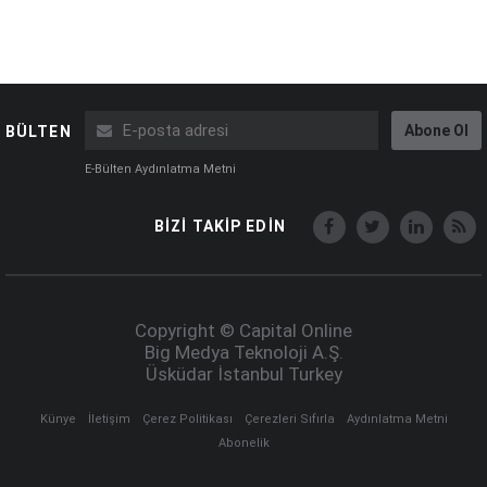
Abone Ol
BÜLTEN
E-Bülten Aydınlatma Metni
BİZİ TAKİP EDİN
Copyright © Capital Online
Big Medya Teknoloji A.Ş.
Üsküdar İstanbul Turkey
Künye
İletişim
Çerez Politikası
Çerezleri Sıfırla
Aydınlatma Metni
Abonelik