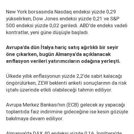
New York borsasında Nasdaq endeksi yüzde 0,29
yükselirken, Dow Jones endeksi yüzde 0,21 ve S&P
500 endeksi yüzde 0,02 geriledi. ABD'de endeks vadeli
kontratlar, yeni güne düşüşle başladı.
Avrupa'da dün İtalya hariç satış ağırlıklı bir seyir
öne çıkarken, bugün Almanya'da açıklanacak
enflasyon verileri yatırımcıların odağına yerleşti.
Ülkede yıllık enflasyonun yüzde 2,2'de sabit kalacağı
öngörülürken, ZEW beklenti anketi sonuçlarının da risk
iştahı üzerinde etkili olabileceği tahmin ediliyor.
Avrupa Merkez Bankası'nın (ECB) gelecek ay yapacağı
toplantıda faiz indirimine gideceğine ise kesin gözüyle
bakılmaya devam ediliyor.
Almanya'da DAX 40 endeksi yüzde 0,16, İngiltere'de