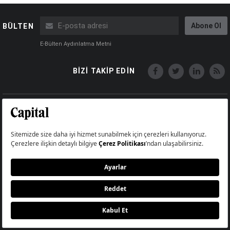
Abone Ol
BÜLTEN
E-Bülten Aydınlatma Metni
BİZİ TAKİP EDİN
Copyright © Capital Online
Big Medya Teknoloji A.Ş.
Üsküdar İstanbul Turkey
Künye
İletişim
Çerez Politikası
Çerezleri Sıfırla
Aydınlatma Metni
Abonelik