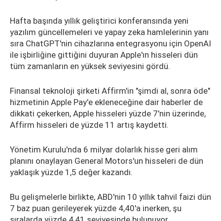
Hafta başında yıllık geliştirici konferansında yeni
yazılım güncellemeleri ve yapay zeka hamlelerinin yanı
sıra ChatGPT'nin cihazlarına entegrasyonu için OpenAI
ile işbirliğine gittiğini duyuran Apple'ın hisseleri dün
tüm zamanların en yüksek seviyesini gördü.
Finansal teknoloji şirketi Affirm'in "şimdi al, sonra öde"
hizmetinin Apple Pay'e ekleneceğine dair haberler de
dikkati çekerken, Apple hisseleri yüzde 7'nin üzerinde,
Affirm hisseleri de yüzde 11 artış kaydetti.
Yönetim Kurulu'nda 6 milyar dolarlık hisse geri alım
planını onaylayan General Motors'un hisseleri de dün
yaklaşık yüzde 1,5 değer kazandı.
Bu gelişmelerle birlikte, ABD'nin 10 yıllık tahvil faizi dün
7 baz puan gerileyerek yüzde 4,40'a inerken, şu
sıralarda yüzde 4,41 seviyesinde bulunuyor.