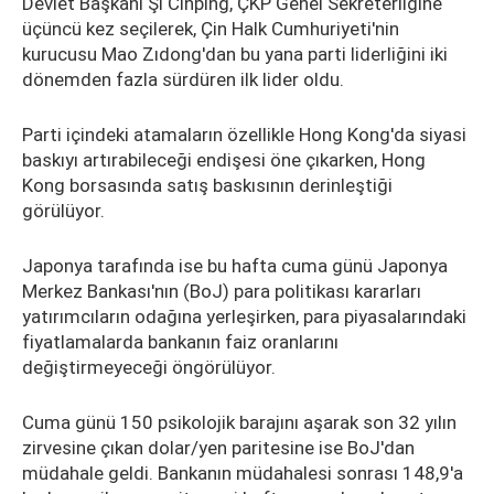
Devlet Başkanı Şi Cinping, ÇKP Genel Sekreterliğine
üçüncü kez seçilerek, Çin Halk Cumhuriyeti'nin
kurucusu Mao Zıdong'dan bu yana parti liderliğini iki
dönemden fazla sürdüren ilk lider oldu.
Parti içindeki atamaların özellikle Hong Kong'da siyasi
baskıyı artırabileceği endişesi öne çıkarken, Hong
Kong borsasında satış baskısının derinleştiği
görülüyor.
Japonya tarafında ise bu hafta cuma günü Japonya
Merkez Bankası'nın (BoJ) para politikası kararları
yatırımcıların odağına yerleşirken, para piyasalarındaki
fiyatlamalarda bankanın faiz oranlarını
değiştirmeyeceği öngörülüyor.
Cuma günü 150 psikolojik barajını aşarak son 32 yılın
zirvesine çıkan dolar/yen paritesine ise BoJ'dan
müdahale geldi. Bankanın müdahalesi sonrası 148,9'a