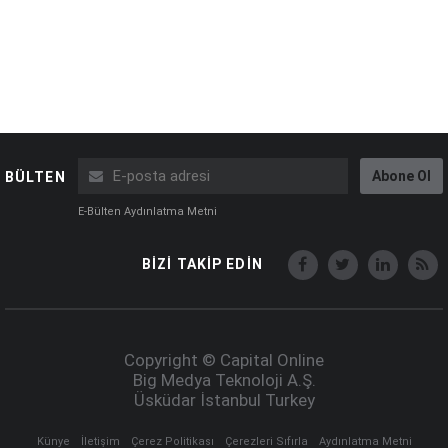
Abone Ol
BÜLTEN
E-Bülten Aydınlatma Metni
BİZİ TAKİP EDİN
Copyright © Capital Online
Big Medya Teknoloji A.Ş.
Üsküdar İstanbul Turkey
Künye
İletişim
Çerez Politikası
Çerezleri Sıfırla
Aydınlatma Metni