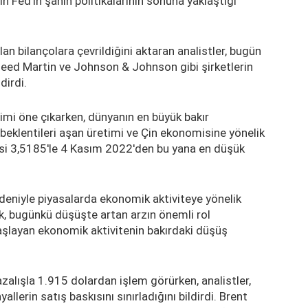
n Fed'in şahin politikalarının sonuna yaklaştığı
lan bilançolara çevrildiğini aktaran analistler, bugün
ed Martin ve Johnson & Johnson gibi şirketlerin
dirdi.
imi öne çıkarken, dünyanın en büyük bakır
 beklentileri aşan üretimi ve Çin ekonomisine yönelik
resi 3,5185'le 4 Kasım 2022'den bu yana en düşük
nedeniyle piyasalarda ekonomik aktiviteye yönelik
k, bugünkü düşüşte artan arzın önemli rol
şlayan ekonomik aktivitenin bakırdaki düşüş
azalışla 1.915 dolardan işlem görürken, analistler,
lerin satış baskısını sınırladığını bildirdi. Brent