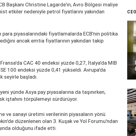
CB Başkanı Christine Lagarde'ın, Avro Bölgesi maliye
nist etkiler nedeniyle petrol fiyatlarını yakından
CEO
 para piyasalarındaki fiyatlamalarda ECB'nin politika
ediğini ancak emtia fiyatlarının yakından takip
Fransa'da CAC 40 endeksi yüzde 0,27, İtalya'da MIB
TSE 100 endeksi yüzde 0,41 yükseldi. Avrupa'da
k seyirle başladı.
r yeni yünde Asya pay piyasalarına da taşınırken,
isk iştahını törpülemeyi sürdürüyor.
me ve sanayi üretimi verilerinin piyasaların yönü
 Pekin'de düzenlenen olan 3. Kuşak ve Yol Forumu'ndan
ğında olduğunu ifade etti.