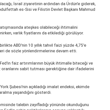
alacağı, İsrail ziyaretinin ardından da Ürdün'e giderek,
bdulfettah es-Sisi ve Filistin Devlet Başkanı Mahmud
çatışmasında ateşkes olabileceği ihtimalini
irken, varlık fiyatlarını da etkilediği görülüyor.
birlikte ABD'nin 10 yıllık tahvil faizi yüzde 4,75'e
eri de sözle yönlendirmelerine devam etti.
ed'in faiz artırımlarının büyük ihtimalle biteceği ve
oranlarını sabit tutması gerektiğine dair ifadelerini
York Şubesi'nin açıkladığı imalat endeksi, ekimde
aralma yaşandığını gösterdi.
omisinde talebin zayıfladığı yönünde okunduğunu