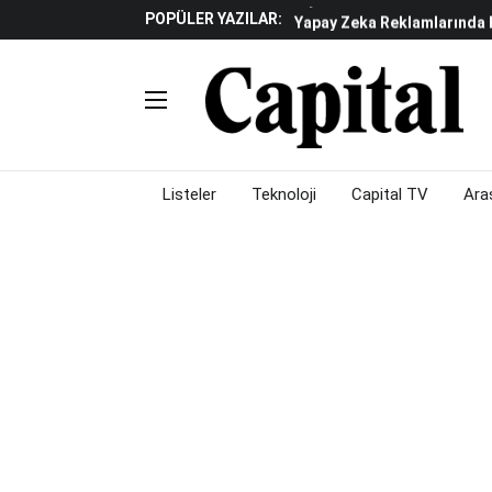
POPÜLER YAZILAR:
Yapay Zeka Reklamlarında 
Beyaz Eşya Sektöründe Da
Döviz Ve Altın Güne Nasıl 
Küresel Piyasalarda Teknoloj
Piyasalarda Gün Ortası: B
Listeler
Teknoloji
Capital TV
Ara