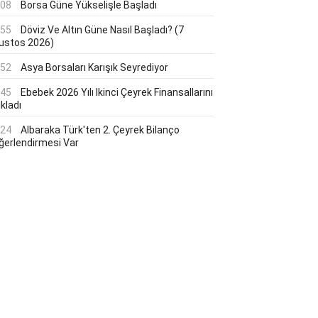
:08
Borsa Güne Yükselişle Başladı
:55
Döviz Ve Altın Güne Nasıl Başladı? (7
ustos 2026)
:52
Asya Borsaları Karışık Seyrediyor
:45
Ebebek 2026 Yılı Ikinci Çeyrek Finansallarını
kladı
:24
Albaraka Türk'ten 2. Çeyrek Bilanço
ğerlendirmesi Var