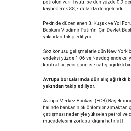
petrolün varil fiyatı ise dün yüzde 0,9 
kaybederek 88,7 dolarda dengelendi.
Pekin'de düzenlenen 3. Kuşak ve Yol For
Başkanı Vladimir Putin'in, Çin Devlet Başk
yakından takip ediliyor.
Söz konusu gelişmelerle dün New York 
endeksi yüzde 1,06 ve Nasdaq endeksi y
kontratlar, yeni güne ise satış ağırlıklı bi
Avrupa borsalarında dün alış ağırlıklı 
yakından takip ediliyor.
Avrupa Merkez Bankası (ECB) Başekonomi
halinde bankanın ek önlemler almaktan çeki
çatışması nedeniyle yükselen petrol ve d
mücadelesini zorlaştırdığını hatırlattı.