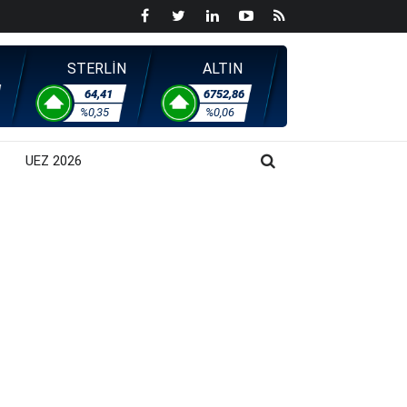
STERLİN
ALTIN
64,41
6752,86
%0,35
%0,06
UEZ 2026