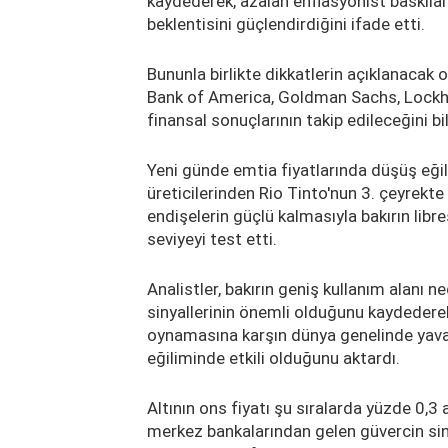
kaydederek, azalan enflasyonist baskıları
beklentisini güçlendirdiğini ifade etti.
Bununla birlikte dikkatlerin açıklanacak o
Bank of America, Goldman Sachs, Lockhe
finansal sonuçlarının takip edileceğini bil
Yeni günde emtia fiyatlarında düşüş eğil
üreticilerinden Rio Tinto'nun 3. çeyrekte
endişelerin güçlü kalmasıyla bakırın lib
seviyeyi test etti.
Analistler, bakırın geniş kullanım alanı 
sinyallerinin önemli olduğunu kaydedere
oynamasına karşın dünya genelinde yava
eğiliminde etkili olduğunu aktardı.
Altının ons fiyatı şu sıralarda yüzde 0,3 
merkez bankalarından gelen güvercin sinyal