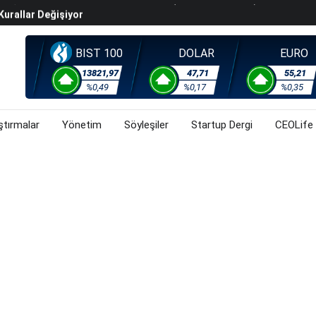
Kurallar Değişiyor
ralma Sürüyor
Başladı? (31 Temmuz 2026)
BIST 100
DOLAR
EURO
i Rallisi Risk Iştahını Artırdı
13821,97
47,71
55,21
orsa, Döviz Ve Altında Son Durum Ne? (31 Temmuz 2026)
%0,49
%0,17
%0,35
ştırmalar
Yönetim
Söyleşiler
Startup Dergi
CEOLife