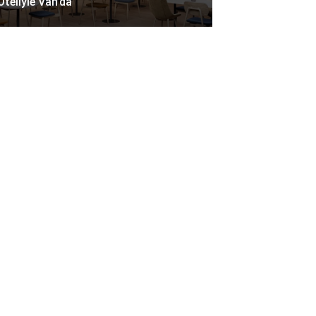
Oteliyle Van’da