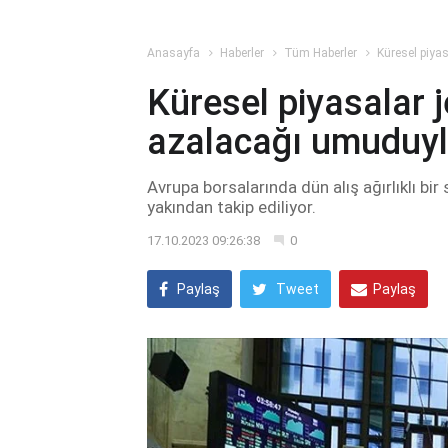
Anasayfa
Haberler
Tüm Haberler
Küresel piyas
Küresel piyasalar je
azalacağı umuduyla 
Avrupa borsalarında dün alış ağırlıklı bi
yakından takip ediliyor.
17.10.2023 09:26:38
0
Paylaş
Tweet
Paylaş