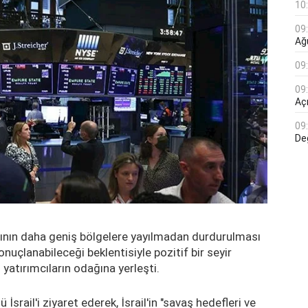
10
09
Ağ
09
09
Açı
09
De
masının daha geniş bölgelere yayılmadan durdurulması
onuçlanabileceği beklentisiyle pozitif bir seyir
yatırımcıların odağına yerleşti.
rail'i ziyaret ederek, İsrail'in "savaş hedefleri ve