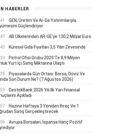
ON HABERLER
:41
GEN, Üretim Ve Ar-Ge Yatırımlarıyla
yümesini Güçlendiriyor
:47
AB Ülkelerinden AR-GE'ye 130,2 Milyar Euro
:40
Küresel Gıda Fiyatları 3,5 Yılın Zirvesinde
:33
Petrol Ofisi Grubu 2025'te 8,9 Milyon
luk Yurt Içi Satış Miktarına Ulaştı
:28
Piyasalarda Gün Ortası: Borsa, Döviz Ve
tında Son Durum Ne? (7 Ağustos 2026)
:53
DestekBank 2026 Yılı Ilk Yarı Finansal
uçlarını Açıkladı
:57
Hazine Haftaya 3 Yeniden Ihraç Ve 1
ğrudan Satış Gerçekleştirecek
:56
Avrupa Borsaları, İspanya Hariç Pozitif
yrediyor