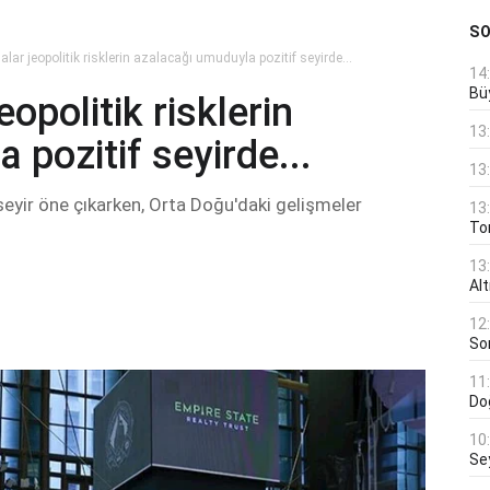
S
alar jeopolitik risklerin azalacağı umuduyla pozitif seyirde...
14
Bü
opolitik risklerin
13
pozitif seyirde...
13
r seyir öne çıkarken, Orta Doğu'daki gelişmeler
13
Ton
13
Al
12
Son
11
Do
10
Se