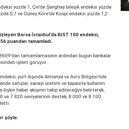
deksi yüzde 1, Çin'de Şanghay bileşik endeksi yüzde
zde 0,7 ve Güney Kore'de Kospi endeksi yüzde 1,2
ir izleyen Borsa İstanbul'da BIST 100 endeksi,
,56 puandan tamamladı.
7,8609'dan tamamlamasının ardından bugün bankalar
esinden işlem görüyor.
t endeksi, yurt dışında Almanya ve Avro Bölgesi'nde
ende satışlar, sanayi üretimi ve kapasite kullanım
na ilişkin haber akışının takip edileceğini belirterek,
 ve 7.820 seviyelerinin destek, 8.000 ve 8.100
etti.
er şöyle: