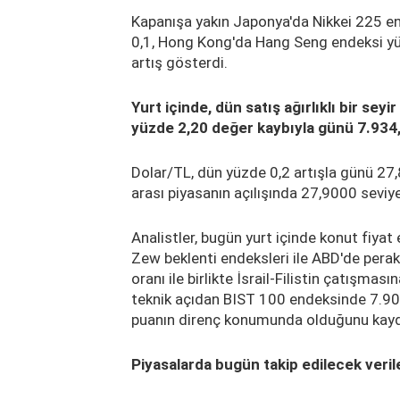
Kapanışa yakın Japonya'da Nikkei 225 en
0,1, Hong Kong'da Hang Seng endeksi yü
artış gösterdi.
Yurt içinde, dün satış ağırlıklı bir sey
yüzde 2,20 değer kaybıyla günü 7.934
Dolar/TL, dün yüzde 0,2 artışla günü 2
arası piyasanın açılışında 27,9000 seviy
Analistler, bugün yurt içinde konut fiya
Zew beklenti endeksleri ile ABD'de perak
oranı ile birlikte İsrail-Filistin çatışması
teknik açıdan BIST 100 endeksinde 7.900
puanın direnç konumunda olduğunu kayd
Piyasalarda bugün takip edilecek veril