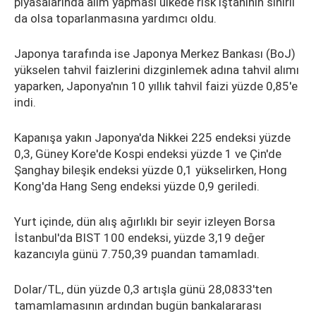
piyasalarında alım yapması ülkede risk iştahının sınırlı
da olsa toparlanmasına yardımcı oldu.
Japonya tarafında ise Japonya Merkez Bankası (BoJ)
yükselen tahvil faizlerini dizginlemek adına tahvil alımı
yaparken, Japonya'nın 10 yıllık tahvil faizi yüzde 0,85'e
indi.
Kapanışa yakın Japonya'da Nikkei 225 endeksi yüzde
0,3, Güney Kore'de Kospi endeksi yüzde 1 ve Çin'de
Şanghay bileşik endeksi yüzde 0,1 yükselirken, Hong
Kong'da Hang Seng endeksi yüzde 0,9 geriledi.
Yurt içinde, dün alış ağırlıklı bir seyir izleyen Borsa
İstanbul'da BIST 100 endeksi, yüzde 3,19 değer
kazancıyla günü 7.750,39 puandan tamamladı.
Dolar/TL, dün yüzde 0,3 artışla günü 28,0833'ten
tamamlamasının ardından bugün bankalararası