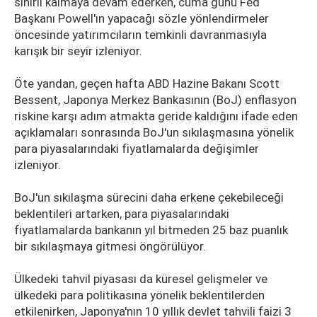
sınırlı kalmaya devam ederken, cuma günü Fed
Başkanı Powell'ın yapacağı sözle yönlendirmeler
öncesinde yatırımcıların temkinli davranmasıyla
karışık bir seyir izleniyor.
Öte yandan, geçen hafta ABD Hazine Bakanı Scott
Bessent, Japonya Merkez Bankasının (BoJ) enflasyon
riskine karşı adım atmakta geride kaldığını ifade eden
açıklamaları sonrasında BoJ'un sıkılaşmasına yönelik
para piyasalarındaki fiyatlamalarda değişimler
izleniyor.
BoJ'un sıkılaşma sürecini daha erkene çekebileceği
beklentileri artarken, para piyasalarındaki
fiyatlamalarda bankanın yıl bitmeden 25 baz puanlık
bir sıkılaşmaya gitmesi öngörülüyor.
Ülkedeki tahvil piyasası da küresel gelişmeler ve
ülkedeki para politikasına yönelik beklentilerden
etkilenirken, Japonya'nın 10 yıllık devlet tahvili faizi 3