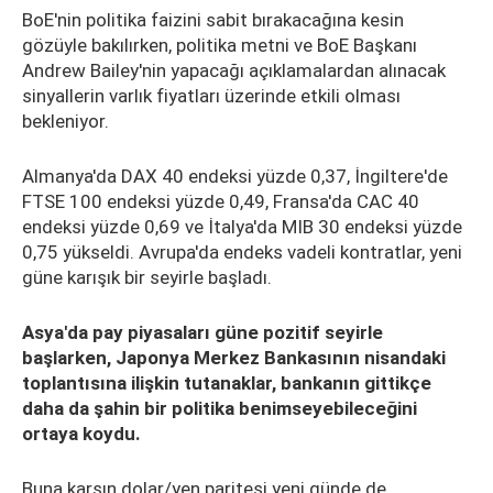
BoE'nin politika faizini sabit bırakacağına kesin
gözüyle bakılırken, politika metni ve BoE Başkanı
Andrew Bailey'nin yapacağı açıklamalardan alınacak
sinyallerin varlık fiyatları üzerinde etkili olması
bekleniyor.
Almanya'da DAX 40 endeksi yüzde 0,37, İngiltere'de
FTSE 100 endeksi yüzde 0,49, Fransa'da CAC 40
endeksi yüzde 0,69 ve İtalya'da MIB 30 endeksi yüzde
0,75 yükseldi. Avrupa'da endeks vadeli kontratlar, yeni
güne karışık bir seyirle başladı.
Asya'da pay piyasaları güne pozitif seyirle
başlarken, Japonya Merkez Bankasının nisandaki
toplantısına ilişkin tutanaklar, bankanın gittikçe
daha da şahin bir politika benimseyebileceğini
ortaya koydu.
Buna karşın dolar/yen paritesi yeni günde de