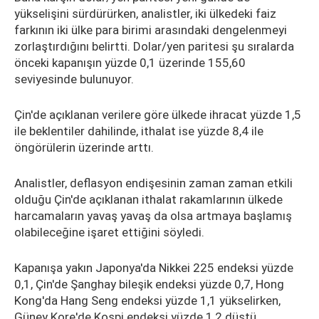
yükselişini sürdürürken, analistler, iki ülkedeki faiz
farkının iki ülke para birimi arasındaki dengelenmeyi
zorlaştırdığını belirtti. Dolar/yen paritesi şu sıralarda
önceki kapanışın yüzde 0,1 üzerinde 155,60
seviyesinde bulunuyor.
Çin'de açıklanan verilere göre ülkede ihracat yüzde 1,5
ile beklentiler dahilinde, ithalat ise yüzde 8,4 ile
öngörülerin üzerinde arttı.
Analistler, deflasyon endişesinin zaman zaman etkili
olduğu Çin'de açıklanan ithalat rakamlarının ülkede
harcamaların yavaş yavaş da olsa artmaya başlamış
olabileceğine işaret ettiğini söyledi.
Kapanışa yakın Japonya'da Nikkei 225 endeksi yüzde
0,1, Çin'de Şanghay bileşik endeksi yüzde 0,7, Hong
Kong'da Hang Seng endeksi yüzde 1,1 yükselirken,
Güney Kore'de Kospi endeksi yüzde 1,2 düştü.