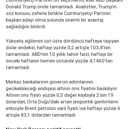
Cumhuriyetçi Partinin ön seçimlerini, eski ABD Başkanı
Donald Trump önde tamamladı. Analistler, Trump'ın
söz konusu zaferle birlikte Cumhuriyetçi Partinin
başkan adayı olma yolunda önemli bir avantaj
sağladığını bildirdi.
Yükseliş eğilimini üst üste dördüncü haftaya taşıyan
dolar endeksi, haftayı yüzde 0,2 artışla 103,4'ten
tamamladı. ABD'nin 10 yıllık tahvil faizi, haftayı bir
önceki haftanın hemen üstünde yüzde 4,1460'tan
tamamladı.
Merkez bankalarının güvercin adımlarının
gecikebileceği endişesi altının ons fiyatını baskılıyor.
Altının ons fiyatı yüzde 0,5 değer kaybıyla 2 bin 19
dolardan, Orta Doğu'daki artan jeopolitik gerilimlerin
etkisiyle Brent petrolün varil fiyatı ise haftayı yüzde 6
artışla 83,1 dolardan tamamladı.