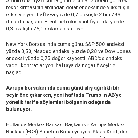
Altının ons fiyatı cuma günü 2 bin 817 doları görerek
rekor kırmasının ardından dolar endeksinde yükselişin
etkisiyle yeni haftaya yüzde 0,7 düşüşle 2 bin 798
dolarda başladı. Brent petrolün varil fiyatı da yüzde
0,3 azalışla 76,1 dolardan satılıyor.
New York Borsası'nda cuma günü, S&P 500 endeksi
yüzde 0,50, Nasdaq endeksi yüzde 0,28 ve Dow Jones
endeksi yüzde 0,75 değer kaybetti. ABD'de endeks
vadeli kontratlar yeni haftaya da negatif seyirle
başladı.
Avrupa borsalarında cuma günü alış ağırlıklı bir
seyir öne çıkarken, yeni haftada Trump'ın AB'ye
yönelik tarife söylemleri bölgenin odağında
bulunuyor.
Hollanda Merkez Bankası Başkanı ve Avrupa Merkez
Bankası (ECB) Yönetim Konseyi üyesi Klaas Knot, dün