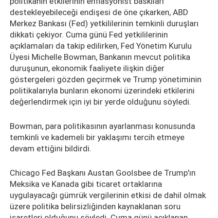
politikanın etkilerinin enflasyonist baskıları
destekleyebileceği endişesi de öne çıkarken, ABD
Merkez Bankası (Fed) yetkililerinin temkinli duruşları
dikkati çekiyor. Cuma günü Fed yetkililerinin
açıklamaları da takip edilirken, Fed Yönetim Kurulu
Üyesi Michelle Bowman, Bankanın mevcut politika
duruşunun, ekonomik faaliyete ilişkin diğer
göstergeleri gözden geçirmek ve Trump yönetiminin
politikalarıyla bunların ekonomi üzerindeki etkilerini
değerlendirmek için iyi bir yerde olduğunu söyledi.
Bowman, para politikasının ayarlanması konusunda
temkinli ve kademeli bir yaklaşımı tercih etmeye
devam ettiğini bildirdi.
Chicago Fed Başkanı Austan Goolsbee de Trump'ın
Meksika ve Kanada gibi ticaret ortaklarına
uygulayacağı gümrük vergilerinin etkisi de dahil olmak
üzere politika belirsizliğinden kaynaklanan soru
işaretleri olduğunu söyledi. Cuma günü açıklanan