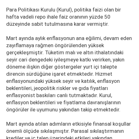
Para Politikası Kurulu (Kurul), politika faizi olan bir
hafta vadeli repo ihale faiz oranının yüzde 50
düzeyinde sabit tutulmasına karar vermiştir.
Mart ayında aylık enflasyonun ana eğilimi, devam eden
zayıflamaya rağmen öngörülenden yüksek
gerçekleşmiştir. Tüketim malı ve altın ithalatındaki
seyir cari dengedeki iyileşmeye katkı verirken, yakın
döneme ilişkin diğer göstergeler yurt içi talepte
direncin sürdüğüne işaret etmektedir. Hizmet
enflasyonundaki yüksek seyir ve katılık, enflasyon
beklentileri, jeopolitik riskler ve gıda fiyatları
enflasyonist baskıları canlı tutmaktadır. Kurul,
enflasyon beklentileri ve fiyatlama davranışlarının
öngörüler ile uyumunu yakından takip etmektedir.
Mart ayında atılan adımların etkisiyle finansal koşullar
önemli ölçüde sıkılaşmıştır. Parasal sıkılaştırmanın
krediler ve iç talep üzerindeki etkileri yakından