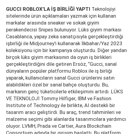
GUCCI ROBLOX’LA İŞ BİRLİĞİ YAPTI
Teknolojiyi
sitelerinde ürün açıklamaları yazmak için kullanan
markalar arasında sneaker ve sokak giyim
perakendecisi Snipes bulunuyor. Lüks giyim markası
Casablanca, yapay zeka sanatçısıyla gerçekleştirdiği
işbirliği ile Midjourney'i kullanarak İlkbahar/Yaz 2023
koleksiyonu için bir kampanya oluşturdu. Diğer yandan
birçok lüks giyim markasının da oyun iş birlikleri
gerçekleştirdiğini dile getiren Ersöz, “Gucci, sanal
dünyaların popüler platformu Roblox ile iş birliği
yaparak, kullanıcıların sanal Gucci ürünlerini satın
alabildikleri özel bir sanal bahçe oluşturdu. Bu,
markanın genç tüketicilerle etkileşimini artırdı. LÜKS
VE TEKNOLOJİ Tommy Hilfiger, IBM ve Fashion
Institute of Technology ile birlikte, AI destekli bir
tasarım aracı geliştirdi. Bu araç, trend tahminleri ve
malzeme seçimi gibi alanlarda tasarımcılara yardımcı
oluyor. LVMH, Prada ve Cartier, Aura Blockchain
Consortium adında bir girişim başlattı. Bu platform,