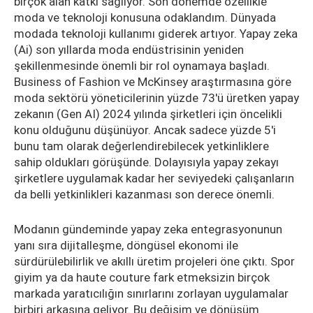
birçok alan katkı sağlıyor. Son dönemde özellikle
moda ve teknoloji konusuna odaklandım. Dünyada
modada teknoloji kullanımı giderek artıyor. Yapay zeka
(Ai) son yıllarda moda endüstrisinin yeniden
şekillenmesinde önemli bir rol oynamaya başladı.
Business of Fashion ve McKinsey araştırmasına göre
moda sektörü yöneticilerinin yüzde 73'ü üretken yapay
zekanın (Gen AI) 2024 yılında şirketleri için öncelikli
konu olduğunu düşünüyor. Ancak sadece yüzde 5'i
bunu tam olarak değerlendirebilecek yetkinliklere
sahip oldukları görüşünde. Dolayısıyla yapay zekayı
şirketlere uygulamak kadar her seviyedeki çalışanların
da belli yetkinlikleri kazanması son derece önemli.
Modanın gündeminde yapay zeka entegrasyonunun
yanı sıra dijitalleşme, döngüsel ekonomi ile
sürdürülebilirlik ve akıllı üretim projeleri öne çıktı. Spor
giyim ya da haute couture fark etmeksizin birçok
markada yaratıcılığın sınırlarını zorlayan uygulamalar
birbiri arkasına geliyor. Bu değişim ve dönüşüm