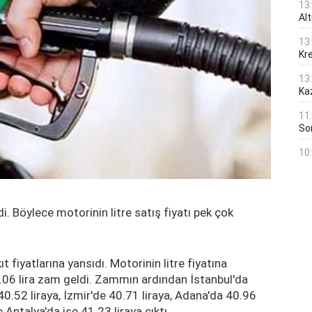
13
Al
13
Kre
13
Ka
11
Son
10
di. Böylece motorinin litre satış fiyatı pek çok
t fiyatlarına yansıdı. Motorinin litre fiyatına
.06 lira zam geldi. Zammın ardından İstanbul'da
 40.52 liraya, İzmir'de 40.71 liraya, Adana'da 40.96
e Antalya'da ise 41.23 liraya çıktı.