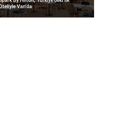
Spark By Hilton, Türkiye’deki Ilk
Oteliyle Van’da