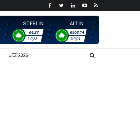
STERLİN
ALTIN
64,27
6563,14
%0,23
%0,01
UEZ 2026