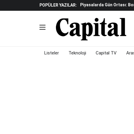
İş Dünyasının Acı Kaybı: Or
POPÜLER YAZILAR:
Döviz Ve Altın Güne Nasıl 
Avrupa'da Yatırım Yapmak I
Küresel Piyasalarda Fed'e I
Satış Baskısı Hakim
Piyasalarda Gün Ortası: B
Listeler
Teknoloji
Capital TV
Ara