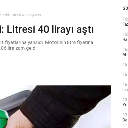
S
geldi: Litresi 40 lirayı aştı
16
Faz
Litresi 40 lirayı aştı
16
Ha
t fiyatlarına yansıdı. Motorinin litre fiyatına
06 lira zam geldi.
16
Alt
15
15
15
Lir
13
Yü
13
De