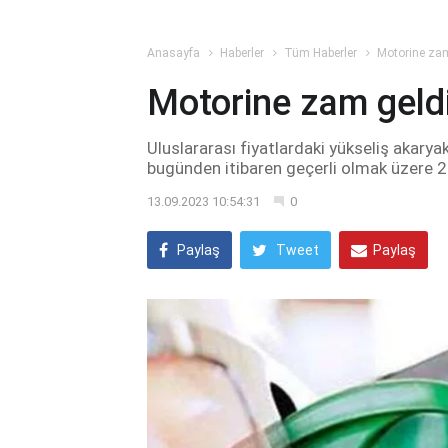
Anasayfa
Haberler
Tüm Haberler
Motorine zam 
Motorine zam geldi: 
Uluslararası fiyatlardaki yükseliş akaryakı
bugünden itibaren geçerli olmak üzere 2.
13.09.2023 10:54:31
0
Paylaş
Tweet
Paylaş