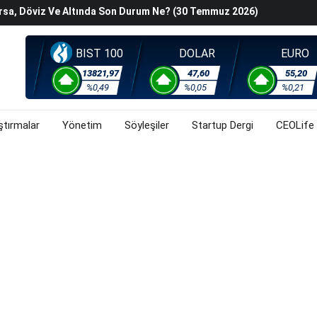
han Z. Diren Hayatını Kaybetti
Başladı? (30 Temmuz 2026)
steyenlere Yeni Alternatif: Fransa
BIST 100
DOLAR
EURO
lişkin Belirsizlikler Ve Jeopolitik Gerilimlerden Kaynaklı
13821,97
47,60
55,20
orsa, Döviz Ve Altında Son Durum Ne? (30 Temmuz 2026)
%0,49
%0,05
%0,21
ştırmalar
Yönetim
Söyleşiler
Startup Dergi
CEOLife