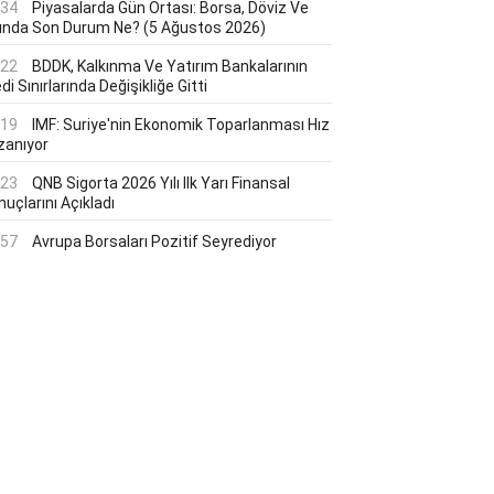
:34
Piyasalarda Gün Ortası: Borsa, Döviz Ve
tında Son Durum Ne? (5 Ağustos 2026)
:22
BDDK, Kalkınma Ve Yatırım Bankalarının
di Sınırlarında Değişikliğe Gitti
:19
IMF: Suriye'nin Ekonomik Toparlanması Hız
zanıyor
:23
QNB Sigorta 2026 Yılı Ilk Yarı Finansal
uçlarını Açıkladı
:57
Avrupa Borsaları Pozitif Seyrediyor