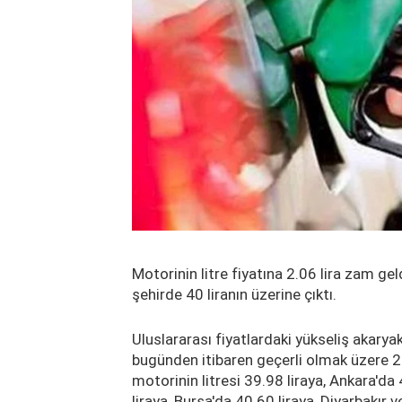
Motorinin litre fiyatına 2.06 lira zam gel
şehirde 40 liranın üzerine çıktı.
Uluslararası fiyatlardaki yükseliş akaryakı
bugünden itibaren geçerli olmak üzere 2
motorinin litresi 39.98 liraya, Ankara'da
liraya, Bursa'da 40.60 liraya, Diyarbakır v