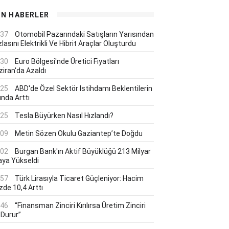
ON HABERLER
:37
Otomobil Pazarındaki Satışların Yarısından
lasını Elektrikli Ve Hibrit Araçlar Oluşturdu
:30
Euro Bölgesi'nde Üretici Fiyatları
ziran'da Azaldı
:25
ABD'de Özel Sektör Istihdamı Beklentilerin
ında Arttı
:25
Tesla Büyürken Nasıl Hızlandı?
:09
Metin Sözen Okulu Gaziantep’te Doğdu
:02
Burgan Bank'ın Aktif Büyüklüğü 213 Milyar
aya Yükseldi
:57
Türk Lirasıyla Ticaret Güçleniyor: Hacim
zde 10,4 Arttı
:46
“Finansman Zinciri Kırılırsa Üretim Zinciri
 Durur”