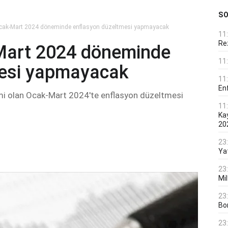
S
 Ocak-Mart 2024 döneminde enflasyon düzeltmesi yapmayacak
11
Rez
Mart 2024 döneminde
11
mesi yapmayacak
11
En
emi olan Ocak-Mart 2024'te enflasyon düzeltmesi
11
Ka
20
23
Ya
23
Mi
23
Bo
23