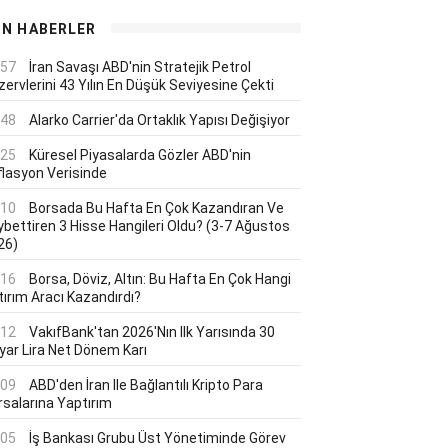
ON HABERLER
:57
İran Savaşı ABD'nin Stratejik Petrol
ervlerini 43 Yılın En Düşük Seviyesine Çekti
:48
Alarko Carrier'da Ortaklık Yapısı Değişiyor
:25
Küresel Piyasalarda Gözler ABD'nin
flasyon Verisinde
:10
Borsada Bu Hafta En Çok Kazandıran Ve
ybettiren 3 Hisse Hangileri Oldu? (3-7 Ağustos
26)
:16
Borsa, Döviz, Altın: Bu Hafta En Çok Hangi
tırım Aracı Kazandırdı?
:12
VakıfBank'tan 2026'nın Ilk Yarısında 30
lyar Lira Net Dönem Karı
:09
ABD'den İran Ile Bağlantılı Kripto Para
rsalarına Yaptırım
:05
İş Bankası Grubu Üst Yönetiminde Görev