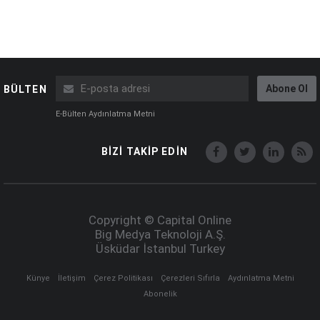
Abone Ol
BÜLTEN
E-Bülten Aydınlatma Metni
BİZİ TAKİP EDİN
Copyright © Capital Online
Big Medya Teknoloji A.Ş.
Üsküdar İstanbul Turkey
Künye
İletişim
Çerez Politikası
Çerezleri Sıfırla
Aydınlatma Metni
Abonelik