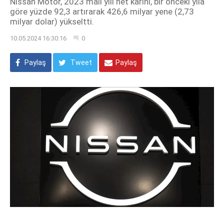
Nissan Motor, 2023 mali yılı net karını, bir önceki yıla
göre yüzde 92,3 artırarak 426,6 milyar yene (2,73
milyar dolar) yükseltti.
10.05.2024 16:30:16
0
Paylaş
Tweet
Paylaş