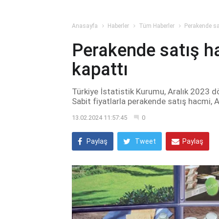
Anasayfa
Haberler
Tüm Haberler
Perakende sa
Perakende satış ha
kapattı
Türkiye İstatistik Kurumu, Aralık 2023 dö
Sabit fiyatlarla perakende satış hacmi, A
13.02.2024 11:57:45
0
Paylaş
Tweet
Paylaş