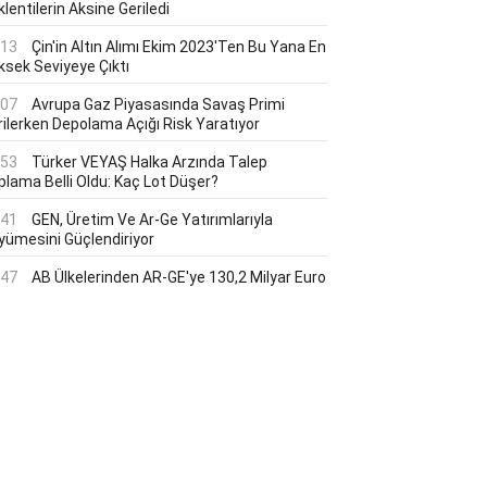
lentilerin Aksine Geriledi
:13
Çin'in Altın Alımı Ekim 2023'ten Bu Yana En
ksek Seviyeye Çıktı
:07
Avrupa Gaz Piyasasında Savaş Primi
rilerken Depolama Açığı Risk Yaratıyor
:53
Türker VEYAŞ Halka Arzında Talep
plama Belli Oldu: Kaç Lot Düşer?
:41
GEN, Üretim Ve Ar-Ge Yatırımlarıyla
yümesini Güçlendiriyor
:47
AB Ülkelerinden AR-GE'ye 130,2 Milyar Euro