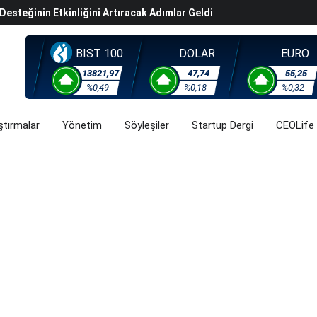
steğinin Etkinliğini Artıracak Adımlar Geldi
arısında 119,5 Milyar Liralık Sukuk Ihraç Etti
ek Hafta Gözler ABD'de Açıklanacak Tarım Dışı Istihdam
BIST 100
DOLAR
EURO
evel Üst Yönetim Yapılanmasına Geçti
13821,97
47,74
55,25
%0,49
%0,18
%0,32
ahnesine Dönüşüyor
ştırmalar
Yönetim
Söyleşiler
Startup Dergi
CEOLife