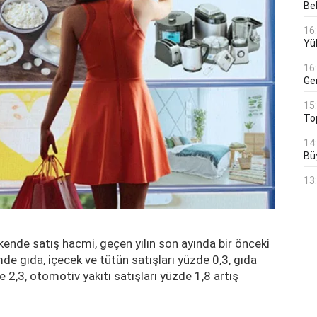
Bek
16
Yü
16
Ge
15
To
14
Bü
13
akende satış hacmi, geçen yılın son ayında bir önceki
de gıda, içecek ve tütün satışları yüzde 0,3, gıda
e 2,3, otomotiv yakıtı satışları yüzde 1,8 artış