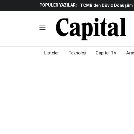
POPÜLER YAZILAR:
TCMB'den Döviz Dönüşüm De
Katılım Bankaları Yılın Ilk Y
Küresel Piyasalarda Gelec
Verisine Çevrildi
Altınay Savunma Grubu C-L
Çalışma Alanları Konser S
Listeler
Teknoloji
Capital TV
Ara