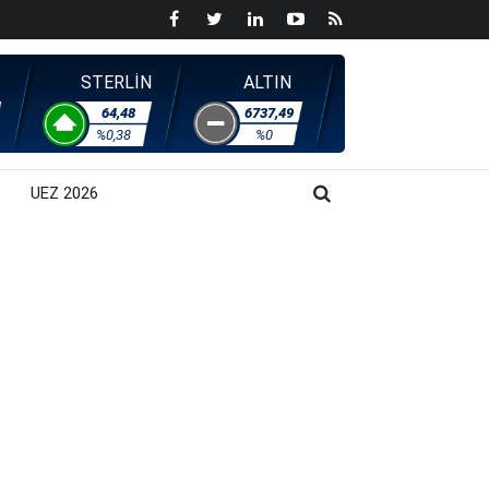
STERLİN
ALTIN
64,48
6737,49
%0,38
%0
UEZ 2026