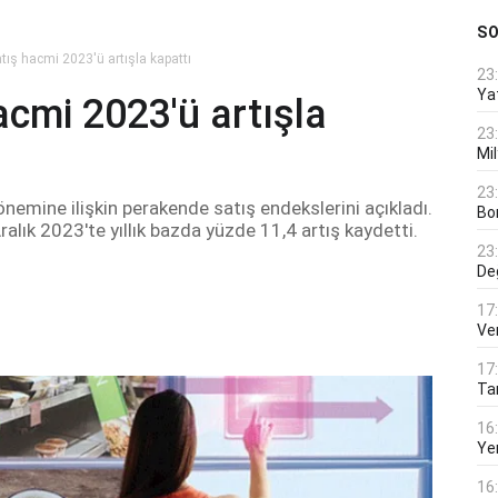
S
tış hacmi 2023'ü artışla kapattı
23
Ya
cmi 2023'ü artışla
23
Mi
23
nemine ilişkin perakende satış endekslerini açıkladı.
Bo
ralık 2023'te yıllık bazda yüzde 11,4 artış kaydetti.
23
De
17
Ver
17
Tar
16
Ye
16