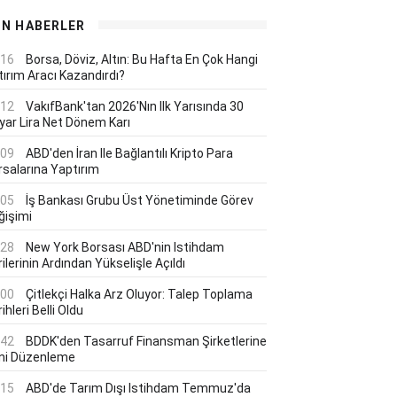
ON HABERLER
:16
Borsa, Döviz, Altın: Bu Hafta En Çok Hangi
tırım Aracı Kazandırdı?
:12
VakıfBank'tan 2026'nın Ilk Yarısında 30
lyar Lira Net Dönem Karı
:09
ABD'den İran Ile Bağlantılı Kripto Para
rsalarına Yaptırım
:05
İş Bankası Grubu Üst Yönetiminde Görev
ğişimi
:28
New York Borsası ABD'nin Istihdam
ilerinin Ardından Yükselişle Açıldı
:00
Çitlekçi Halka Arz Oluyor: Talep Toplama
ihleri Belli Oldu
:42
BDDK'den Tasarruf Finansman Şirketlerine
ni Düzenleme
:15
ABD'de Tarım Dışı Istihdam Temmuz'da