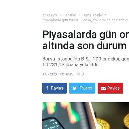
Anasayfa
Haberler
Tüm Haberler
Piyasalarda gün ortası... Borsa, döviz ve altında son
Piyasalarda gün ort
altında son durum
Borsa İstanbul'da BIST 100 endeksi, gün
14.231,13 puana yükseldi.
1.07.2026 13:18:45
0
Paylaş
Tweet
Paylaş