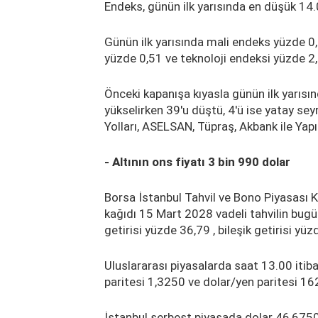
Endeks, günün ilk yarısında en düşük 14
Günün ilk yarısında mali endeks yüzde 0
yüzde 0,51 ve teknoloji endeksi yüzde 2
Önceki kapanışa kıyasla günün ilk yarısı
yükselirken 39'u düştü, 4'ü ise yatay sey
Yolları, ASELSAN, Tüpraş, Akbank ile Yapı
- Altının ons fiyatı 3 bin 990 dolar
Borsa İstanbul Tahvil ve Bono Piyasası 
kağıdı 15 Mart 2028 vadeli tahvilin bugün
getirisi yüzde 36,79 , bileşik getirisi yü
Uluslararası piyasalarda saat 13.00 itiba
paritesi 1,3250 ve dolar/yen paritesi 16
İstanbul serbest piyasada dolar 46,6750 