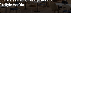
Spark By Hilton, Türkiye’deki Ilk
Oteliyle Van’da