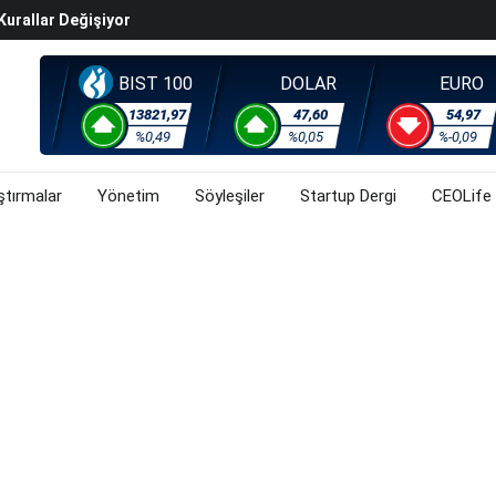
Kurallar Değişiyor
ralma Sürüyor
Başladı? (31 Temmuz 2026)
BIST 100
DOLAR
EURO
i Rallisi Risk Iştahını Artırdı
13821,97
47,60
54,97
orsa, Döviz Ve Altında Son Durum Ne? (31 Temmuz 2026)
%0,49
%0,05
%-0,09
ştırmalar
Yönetim
Söyleşiler
Startup Dergi
CEOLife