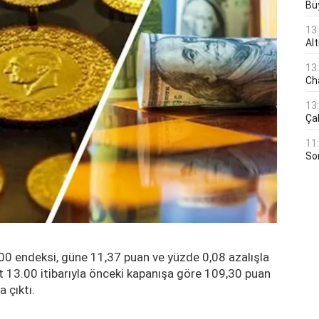
Bü
13
Al
13
Ch
13
Çal
11
Son
 endeksi, güne 11,37 puan ve yüzde 0,08 azalışla
 13.00 itibarıyla önceki kapanışa göre 109,30 puan
 çıktı.