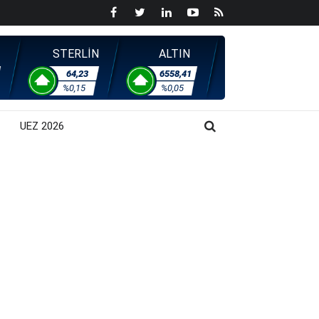
STERLİN
ALTIN
64,23
6558,41
%0,15
%0,05
UEZ 2026