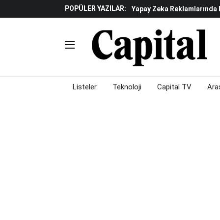
POPÜLER YAZILAR:
Yapay Zeka Reklamlarında 
Beyaz Eşya Sektöründe Da
Döviz Ve Altın Güne Nasıl 
Küresel Piyasalarda Teknoloj
Piyasalarda Gün Ortası: B
Listeler
Teknoloji
Capital TV
Ara