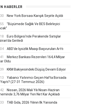
ON HABERLER
:30
New York Borsası Karışık Seyirle Açıldı
:55
"Büyümede Sağlık Ve BES Belirleyici
acak”
:18
Euro Bölgesi'nde Perakende Satışlar
iran'da Geriledi
:04
ABD'de Işsizlik Maaşı Başvuruları Arttı
:41
Merkez Bankası Rezervleri 164,4 Milyar
lar Oldu
:39
KKM Bakiyesindeki Düşüş Devam Ediyor
:13
Yabancı Yatırımcı Geçen Hafta Borsada
 Yaptı? (27-31 Temmuz 2026)
:42
Nissan, 2026 Mali Yılı Nisan-Haziran
neminde 3,76 Milyar Yen Net Kar Açıkladı
:33
TAB Gıda, 2026 Yılının Ilk Yarısında