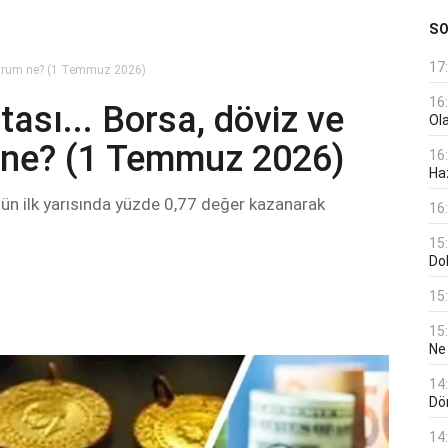
S
17
 durum ne? (1 Temmuz 2026)
16
ası... Borsa, döviz ve
Ol
 ne? (1 Temmuz 2026)
16
Haz
ün ilk yarısında yüzde 0,77 değer kazanarak
16
15
Do
15
15
Ne
14
Dö
14