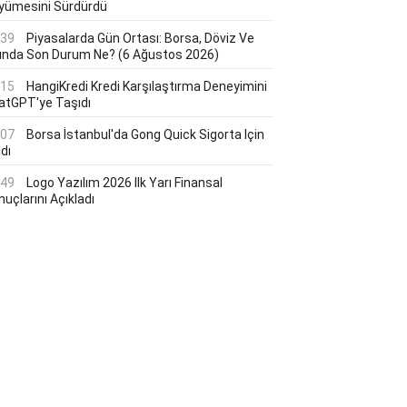
yümesini Sürdürdü
:39
Piyasalarda Gün Ortası: Borsa, Döviz Ve
tında Son Durum Ne? (6 Ağustos 2026)
:15
HangiKredi Kredi Karşılaştırma Deneyimini
atGPT'ye Taşıdı
:07
Borsa İstanbul'da Gong Quick Sigorta Için
dı
:49
Logo Yazılım 2026 Ilk Yarı Finansal
uçlarını Açıkladı