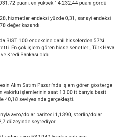
.031,72 puanı, en yüksek 14.232,44 puanı gördü.
,28, hizmetler endeksi yüzde 0,31, sanayi endeksi
,78 değer kazandı.
nda BIST 100 endeksine dahil hisselerden 57'si
retti. En çok işlem gören hisse senetleri, Türk Hava
 ve Kredi Bankası oldu.
Kesin Alım Satım Pazarı'nda işlem gören gösterge
 valörlü işlemlerinin saat 13.00 itibarıyla basit
zde 40,18 seviyesinde gerçekleşti.
rıyla avro/dolar paritesi 1,1390, sterlin/dolar
2,7 düzeyinde seyrediyor.
liradan, avro 53,1940 liradan satılıyor.