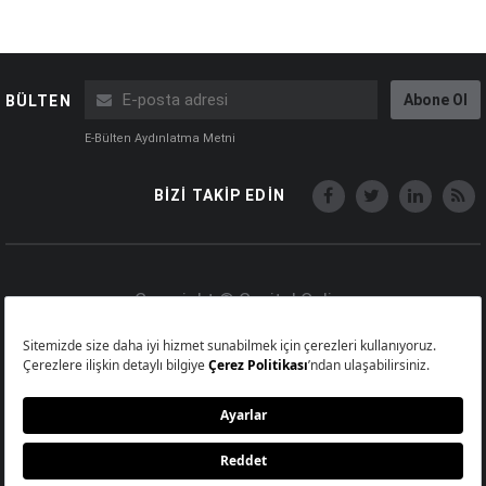
Abone Ol
BÜLTEN
E-Bülten Aydınlatma Metni
BİZİ TAKİP EDİN
Copyright © Capital Online
Big Medya Teknoloji A.Ş.
Üsküdar İstanbul Turkey
Künye
İletişim
Çerez Politikası
Çerezleri Sıfırla
Aydınlatma Metni
Abonelik