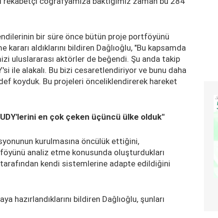
ndi rekabetçi coğrafyamıza baktığımız zaman bu 284
ndilerinin bir süre önce bütün proje portföyünü
tme kararı aldıklarını bildiren Dağlıoğlu, "Bu kapsamda
izi uluslararası aktörler de beğendi. Şu anda takip
'si ile alakalı. Bu bizi cesaretlendiriyor ve bunu daha
ef koyduk. Bu projeleri önceliklendirerek hareket
 UDY'lerini en çok çeken üçüncü ülke olduk"
lisyonunun kurulmasına öncülük ettiğini,
portföyünü analiz etme konusunda oluşturdukları
tarafından kendi sistemlerine adapte edildiğini
a hazırlandıklarını bildiren Dağlıoğlu, şunları