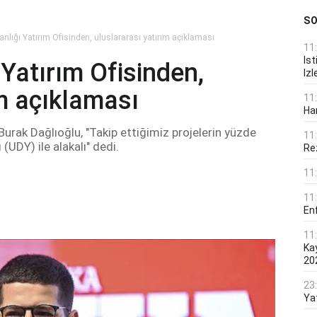
S
lığı Yatırım Ofisinden, uluslararası yatırım açıklaması
11
Ist
Yatırım Ofisinden,
Izl
ım açıklaması
11
Ha
urak Dağlıoğlu, "Takip ettiğimiz projelerin yüzde
11
(UDY) ile alakalı" dedi.
Rez
11
11
En
11
Ka
20
23
Ya