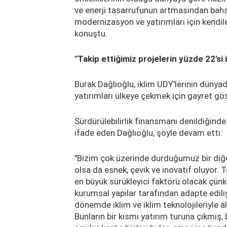
ve enerji tasarrufunun artmasından bahs
modernizasyon ve yatırımları için kendile
konuştu.
"Takip ettiğimiz projelerin yüzde 22'si ik
Burak Dağlıoğlu, iklim UDY'lerinin dünyad
yatırımları ülkeye çekmek için gayret göst
Sürdürülebilirlik finansmanı denildiğinde 
ifade eden Dağlıoğlu, şöyle devam etti:
"Bizim çok üzerinde durduğumuz bir diğer 
olsa da esnek, çevik ve inovatif oluyor. 
en büyük sürükleyici faktörü olacak çünkü 
kurumsal yapılar tarafından adapte ediliy
dönemde iklim ve iklim teknolojileriyle a
Bunların bir kısmı yatırım turuna çıkmış, 