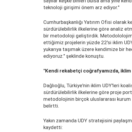
sayılar keşke binleri bulsa ama yine ke
teknoloji girişimi önem arz ediyor."
Cumhurbaşkanlığı Yatırım Ofisi olarak ke
sürdürülebilirlik ilkelerine göre analiz e
bir metodoloji geliştirdik. Metodololojim
ettiğimiz projelerin yüzde 22'si iklim UDY
yukarıya taşımak üzere kendimize bir hed
ediyoruz." şeklinde konuştu.
"Kendi rekabetçi coğrafyamızda, iklim
Dağlıoğlu, Türkiye'nin iklim UDY'leri koa
sürdürülebilirlik ilkelerine göre proje 
metodolojinin birçok uluslararası kurum 
belirtti.
Yakın zamanda UDY stratejisini paylaşmay
kaydetti: