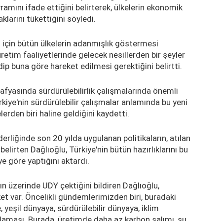
ramını ifade ettiğini belirterek, ülkelerin ekonomik
klarını tükettiğini söyledi.
 için bütün ülkelerin adanmışlık göstermesi
retim faaliyetlerinde gelecek nesillerden bir şeyler
ip buna göre hareket edilmesi gerektiğini belirtti.
rafyasında sürdürülebilirlik çalışmalarında önemli
kiye'nin sürdürülebilir çalışmalar anlamında bu yeni
erden biri haline geldiğini kaydetti.
liğinde son 20 yılda uygulanan politikaların, atılan
elirten Dağlıoğlu, Türkiye'nin bütün hazırlıklarını bu
eye göre yaptığını aktardı.
ın üzerinde UDY çektiğini bildiren Dağlıoğlu,
et var. Öncelikli gündemlerimizden biri, buradaki
, yeşil dünyaya, sürdürülebilir dünyaya, iklim
rlaması. Burada, üretimde daha az karbon salımı, su