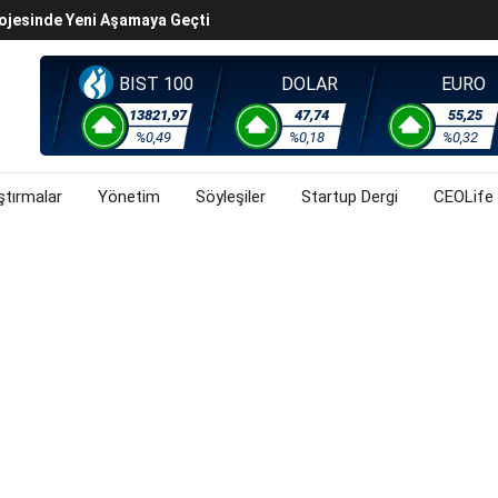
rojesinde Yeni Aşamaya Geçti
k Değerleme" Endişeleri Orta Doğu Iyimserliklerini
BIST 100
DOLAR
EURO
iyasalarında Oynaklığı Artırdı
ahnesine Dönüşüyor
13821,97
47,74
55,25
%0,49
%0,18
%0,32
rsa, Döviz Ve Altında Son Durum Ne? (3 Ağustos 2026)
ştırmalar
Yönetim
Söyleşiler
Startup Dergi
CEOLife