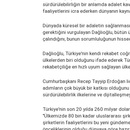
sürdürülebilirliğin bir anlamda adalet kav
faaliyetlerini icra ederken dünyanın kayna
Dünyada küresel bir adaletin sağlanması
gerektiğini vurgulayan Dağlıoğlu, bütün ü
çalındığını, bunun sorumluluğunun hissed
Dağlıoğlu, Türkiye'nin kendi rekabet coğ
ülkelerden biri olduğunu ifade ederek Tür
rekabetçiliğe en hızlı uyum sağlayan ülkel
Cumhurbaşkanı Recep Tayyip Erdoğan lider
adımların çok büyük bir katkısı olduğunu b
sürdürülebilirlik ilkelerine ve dijitalleşm
Türkiye'nin son 20 yılda 260 milyar dolar
"Ülkemizde 80 bin kadar uluslararası şirk
şirketlerin faaliyetlerini bu yeni gündeme
önceliklerinin olduğu dünyaya göre hazı