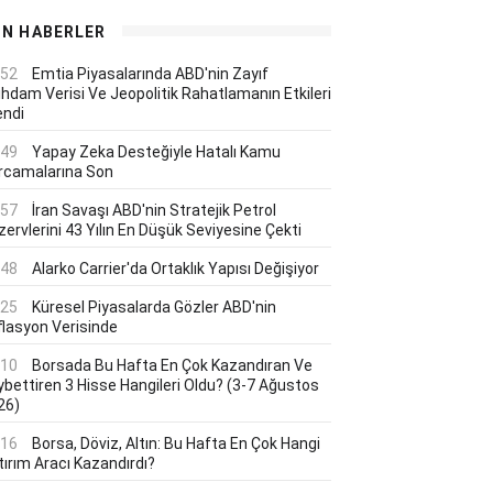
ON HABERLER
:52
Emtia Piyasalarında ABD'nin Zayıf
ihdam Verisi Ve Jeopolitik Rahatlamanın Etkileri
endi
:49
Yapay Zeka Desteğiyle Hatalı Kamu
rcamalarına Son
:57
İran Savaşı ABD'nin Stratejik Petrol
ervlerini 43 Yılın En Düşük Seviyesine Çekti
:48
Alarko Carrier'da Ortaklık Yapısı Değişiyor
:25
Küresel Piyasalarda Gözler ABD'nin
flasyon Verisinde
:10
Borsada Bu Hafta En Çok Kazandıran Ve
ybettiren 3 Hisse Hangileri Oldu? (3-7 Ağustos
26)
:16
Borsa, Döviz, Altın: Bu Hafta En Çok Hangi
tırım Aracı Kazandırdı?