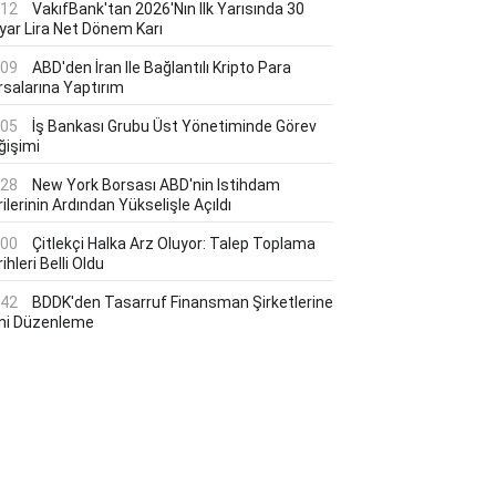
:12
VakıfBank'tan 2026'nın Ilk Yarısında 30
lyar Lira Net Dönem Karı
:09
ABD'den İran Ile Bağlantılı Kripto Para
rsalarına Yaptırım
:05
İş Bankası Grubu Üst Yönetiminde Görev
ğişimi
:28
New York Borsası ABD'nin Istihdam
ilerinin Ardından Yükselişle Açıldı
:00
Çitlekçi Halka Arz Oluyor: Talep Toplama
ihleri Belli Oldu
:42
BDDK'den Tasarruf Finansman Şirketlerine
ni Düzenleme