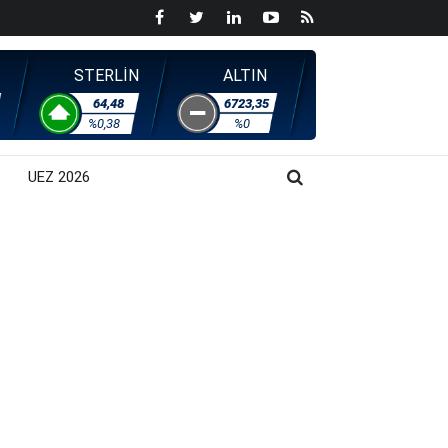
STERLİN
ALTIN
64,48
6723,35
%0,38
%0
UEZ 2026