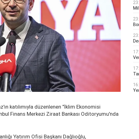
23
Mi
23
Bo
23
De
17
Ver
17
Tar
16
Ye
ın katılımıyla düzenlenen "İklim Ekonomisi
tanbul Finans Merkezi Ziraat Bankası Oditoryumu'nda
lığı Yatırım Ofisi Başkanı Dağlıoğlu,