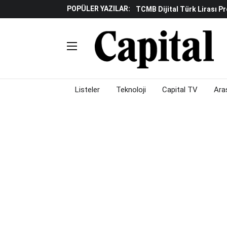
POPÜLER YAZILAR:
TCMB Dijital Türk Lirası P
Küresel Piyasalarda "yükse
Gölgeliyor
Fed Ve ABD Verileri Emtia P
Çalışma Alanları Konser S
Piyasalarda Gün Ortası: Bo
Listeler
Teknoloji
Capital TV
Ara