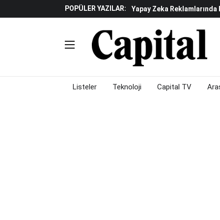
POPÜLER YAZILAR:
Beyaz Eşya Sektöründe Da
Döviz Ve Altın Güne Nasıl 
Küresel Piyasalarda Teknoloj
Piyasalarda Gün Ortası: B
Listeler
Teknoloji
Capital TV
Ara