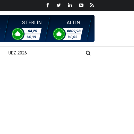
STERLİN
ALTIN
64,25
6609,93
%0,08
%0,03
UEZ 2026