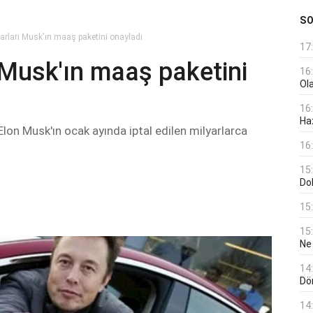
S
arları Musk'ın maaş paketini onayladı
17
 Musk'ın maaş paketini
16
Ol
16
Haz
Elon Musk'ın ocak ayında iptal edilen milyarlarca
16
15
Do
15
15
Ne
14
Dö
14