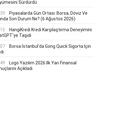
yümesini Sürdürdü
:39
Piyasalarda Gün Ortası: Borsa, Döviz Ve
tında Son Durum Ne? (6 Ağustos 2026)
:15
HangiKredi Kredi Karşılaştırma Deneyimini
atGPT'ye Taşıdı
:07
Borsa İstanbul'da Gong Quick Sigorta Için
dı
:49
Logo Yazılım 2026 Ilk Yarı Finansal
uçlarını Açıkladı