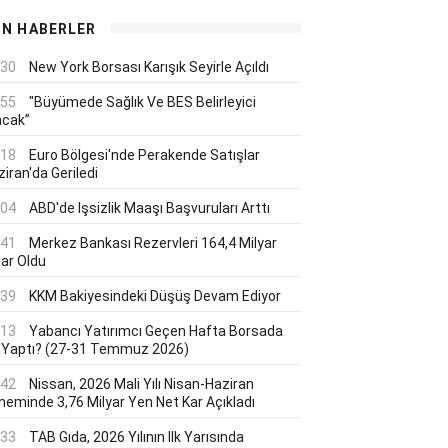
ON HABERLER
:30
New York Borsası Karışık Seyirle Açıldı
:55
"Büyümede Sağlık Ve BES Belirleyici
acak”
:18
Euro Bölgesi'nde Perakende Satışlar
iran'da Geriledi
:04
ABD'de Işsizlik Maaşı Başvuruları Arttı
:41
Merkez Bankası Rezervleri 164,4 Milyar
lar Oldu
:39
KKM Bakiyesindeki Düşüş Devam Ediyor
:13
Yabancı Yatırımcı Geçen Hafta Borsada
 Yaptı? (27-31 Temmuz 2026)
:42
Nissan, 2026 Mali Yılı Nisan-Haziran
neminde 3,76 Milyar Yen Net Kar Açıkladı
:33
TAB Gıda, 2026 Yılının Ilk Yarısında