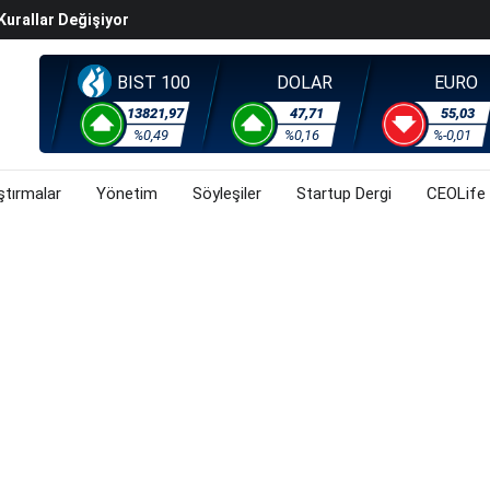
ralma Sürüyor
Başladı? (31 Temmuz 2026)
i Rallisi Risk Iştahını Artırdı
BIST 100
DOLAR
EURO
orsa, Döviz Ve Altında Son Durum Ne? (31 Temmuz 2026)
13821,97
47,71
55,03
%0,49
%0,16
%-0,01
ştırmalar
Yönetim
Söyleşiler
Startup Dergi
CEOLife