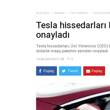
Anasayfa
Haberler
Tüm Haberler
Tesla hissed
Tesla hissedarları
onayladı
Tesla hissedarları, Üst Yöneticisi (CEO) 
dolarlık maaş paketini yeniden onayladı.
14.06.2024 09:31:28
0
Paylaş
Tweet
Paylaş