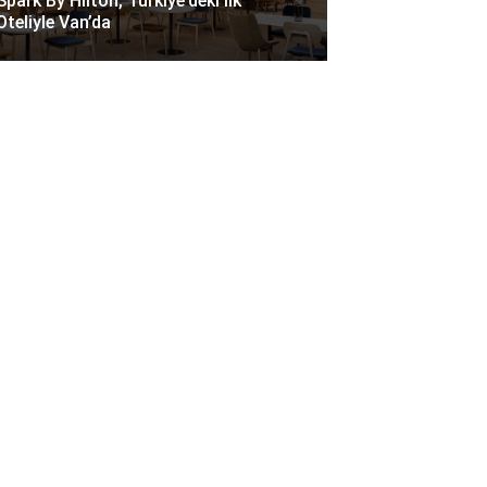
Spark By Hilton, Türkiye’deki Ilk
Oteliyle Van’da