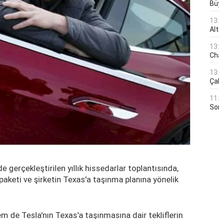
Bü
13
Al
13
Ch
13
Çal
11
Son
e gerçekleştirilen yıllık hissedarlar toplantısında,
aketi ve şirketin Texas'a taşınma planına yönelik
 de Tesla'nın Texas'a taşınmasına dair tekliflerin