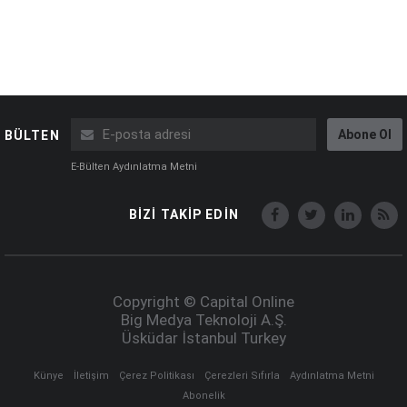
Abone Ol
BÜLTEN
E-Bülten Aydınlatma Metni
BİZİ TAKİP EDİN
Copyright © Capital Online
Big Medya Teknoloji A.Ş.
Üsküdar İstanbul Turkey
Künye
İletişim
Çerez Politikası
Çerezleri Sıfırla
Aydınlatma Metni
Abonelik