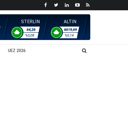
STERLİN
ALTIN
64,26
6619,69
%0,08
%0,14
UEZ 2026