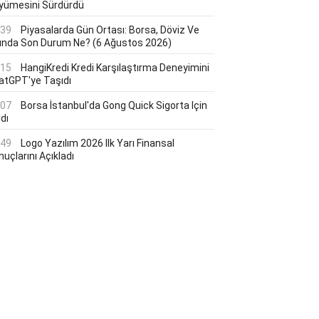
yümesini Sürdürdü
:39
Piyasalarda Gün Ortası: Borsa, Döviz Ve
tında Son Durum Ne? (6 Ağustos 2026)
:15
HangiKredi Kredi Karşılaştırma Deneyimini
atGPT'ye Taşıdı
:07
Borsa İstanbul'da Gong Quick Sigorta Için
dı
:49
Logo Yazılım 2026 Ilk Yarı Finansal
uçlarını Açıkladı