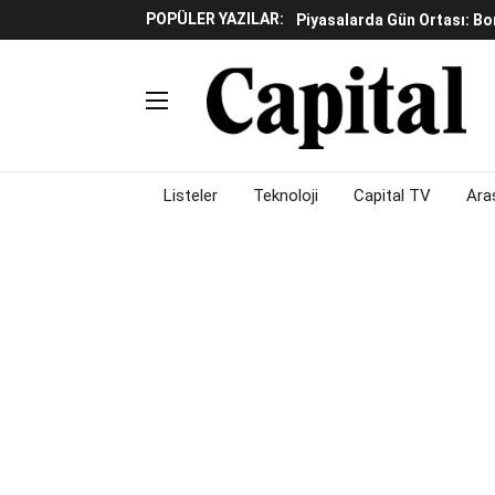
POPÜLER YAZILAR:
Yapay Zeka Reklamlarında 
Beyaz Eşya Sektöründe Da
Döviz Ve Altın Güne Nasıl 
Küresel Piyasalarda Teknoloj
Piyasalarda Gün Ortası: B
Listeler
Teknoloji
Capital TV
Ara