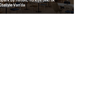
Spark By Hilton, Türkiye’deki Ilk
Oteliyle Van’da