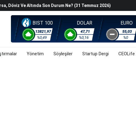
Kurallar Değişiyor
ralma Sürüyor
Başladı? (31 Temmuz 2026)
BIST 100
DOLAR
EURO
i Rallisi Risk Iştahını Artırdı
13821,97
47,71
55,03
orsa, Döviz Ve Altında Son Durum Ne? (31 Temmuz 2026)
%0,49
%0,16
%0
ştırmalar
Yönetim
Söyleşiler
Startup Dergi
CEOLife