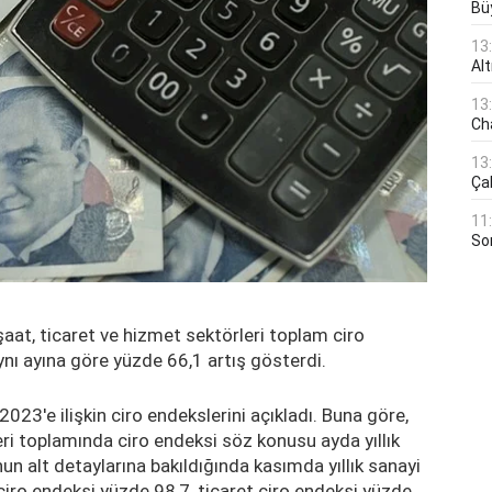
Bü
13
Al
13
Ch
13
Çal
11
Son
şaat, ticaret ve hizmet sektörleri toplam ciro
ynı ayına göre yüzde 66,1 artış gösterdi.
023'e ilişkin ciro endekslerini açıkladı. Buna göre,
eri toplamında ciro endeksi söz konusu ayda yıllık
n alt detaylarına bakıldığında kasımda yıllık sanayi
ciro endeksi yüzde 98,7, ticaret ciro endeksi yüzde