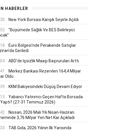
ON HABERLER
:30
New York Borsası Karışık Seyirle Açıldı
:55
"Büyümede Sağlık Ve BES Belirleyici
acak”
:18
Euro Bölgesi'nde Perakende Satışlar
iran'da Geriledi
:04
ABD'de Işsizlik Maaşı Başvuruları Arttı
:41
Merkez Bankası Rezervleri 164,4 Milyar
lar Oldu
:39
KKM Bakiyesindeki Düşüş Devam Ediyor
:13
Yabancı Yatırımcı Geçen Hafta Borsada
 Yaptı? (27-31 Temmuz 2026)
:42
Nissan, 2026 Mali Yılı Nisan-Haziran
neminde 3,76 Milyar Yen Net Kar Açıkladı
:33
TAB Gıda, 2026 Yılının Ilk Yarısında