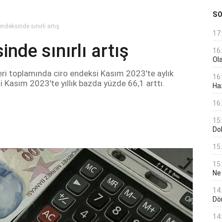
S
ndeksinde sınırlı artış
17
nde sınırlı artış
16
Ol
leri toplamında ciro endeksi Kasım 2023'te aylık
16
 Kasım 2023'te yıllık bazda yüzde 66,1 arttı.
Haz
16
15
Do
15
15
Ne
14
Dö
14