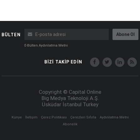
Abone Ol
BÜLTEN
E-Bülten Aydınlatma Metni
BİZİ TAKİP EDİN
Copyright © Capital Online
Big Medya Teknoloji A.Ş.
Üsküdar İstanbul Turkey
Künye
İletişim
Çerez Politikası
Çerezleri Sıfırla
Aydınlatma Metni
Abonelik