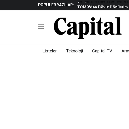
POPÜLER YAZILAR:
TCMB'den Döviz Dönüşüm De
Katılım Bankaları Yılın Ilk Y
Küresel Piyasalarda Gelec
Verisine Çevrildi
Altınay Savunma Grubu C-L
Çalışma Alanları Konser S
Listeler
Teknoloji
Capital TV
Ara