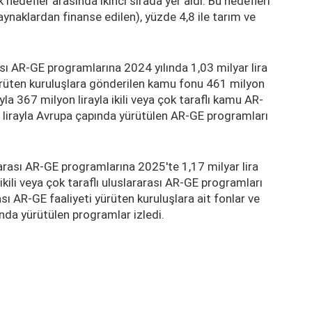
hedefler arasında ikinci sırada yer aldı. Bu hedefleri
kaynaklardan finanse edilen), yüzde 4,8 ile tarım ve
ı AR-GE programlarına 2024 yılında 1,03 milyar lira
 yürüten kuruluşlara gönderilen kamu fonu 461 milyon
sıyla 367 milyon lirayla ikili veya çok taraflı kamu AR-
n lirayla Avrupa çapında yürütülen AR-GE programları
rası AR-GE programlarına 2025'te 1,17 milyar lira
a ikili veya çok taraflı uluslararası AR-GE programları
ası AR-GE faaliyeti yürüten kuruluşlara ait fonlar ve
nda yürütülen programlar izledi.