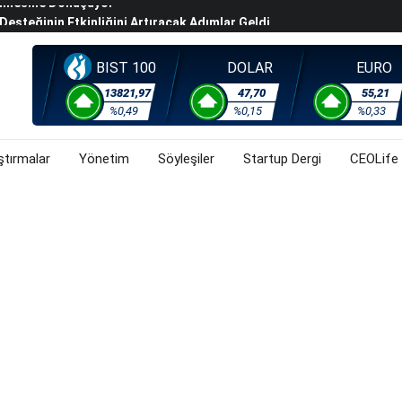
steğinin Etkinliğini Artıracak Adımlar Geldi
arısında 119,5 Milyar Liralık Sukuk Ihraç Etti
ek Hafta Gözler ABD'de Açıklanacak Tarım Dışı Istihdam
BIST 100
DOLAR
EURO
evel Üst Yönetim Yapılanmasına Geçti
13821,97
47,70
55,21
%0,49
%0,15
%0,33
ahnesine Dönüşüyor
ştırmalar
Yönetim
Söyleşiler
Startup Dergi
CEOLife