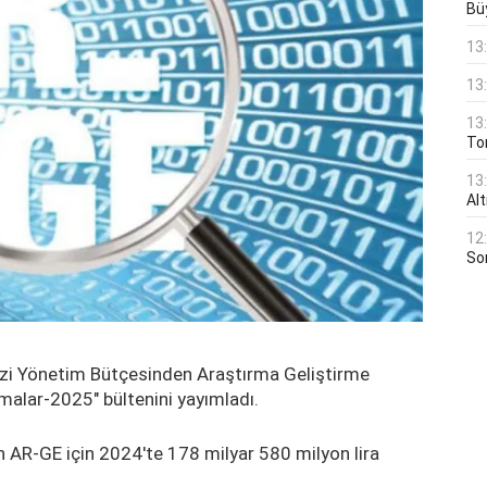
Bü
13
13
13
Ton
13
Al
12
Son
kezi Yönetim Bütçesinden Araştırma Geliştirme
amalar-2025" bültenini yayımladı.
 AR-GE için 2024'te 178 milyar 580 milyon lira