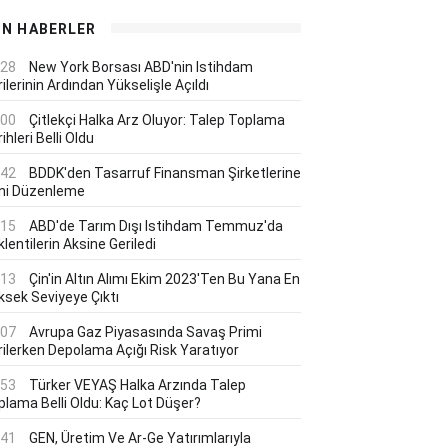
ON HABERLER
:28
New York Borsası ABD'nin Istihdam
ilerinin Ardından Yükselişle Açıldı
:00
Çitlekçi Halka Arz Oluyor: Talep Toplama
ihleri Belli Oldu
:42
BDDK'den Tasarruf Finansman Şirketlerine
ni Düzenleme
:15
ABD'de Tarım Dışı Istihdam Temmuz'da
lentilerin Aksine Geriledi
:13
Çin'in Altın Alımı Ekim 2023'ten Bu Yana En
ksek Seviyeye Çıktı
:07
Avrupa Gaz Piyasasında Savaş Primi
rilerken Depolama Açığı Risk Yaratıyor
:53
Türker VEYAŞ Halka Arzında Talep
plama Belli Oldu: Kaç Lot Düşer?
:41
GEN, Üretim Ve Ar-Ge Yatırımlarıyla