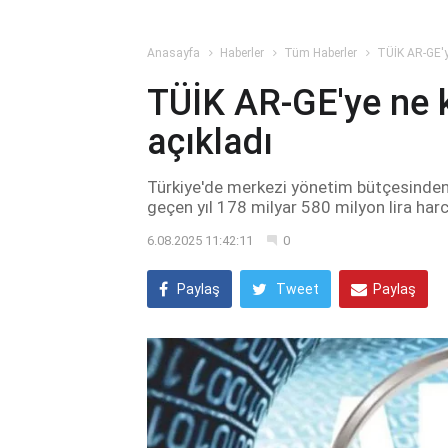
Anasayfa
Haberler
Tüm Haberler
TÜİK AR-GE'y
TÜİK AR-GE'ye ne 
açıkladı
Türkiye'de merkezi yönetim bütçesinden a
geçen yıl 178 milyar 580 milyon lira har
6.08.2025 11:42:11
0
Paylaş
Tweet
Paylaş