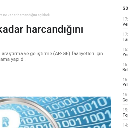
S
e ne kadar harcandığını açıkladı
17
Ver
kadar harcandığını
17
Tar
16
raştırma ve geliştirme (AR-GE) faaliyetleri için
Ye
cama yapıldı.
16
Bek
16
Yü
16
Ge
15
To
14