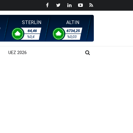
STERLİN
ALTIN
64,46
6734,25
%0,4
%0,03
UEZ 2026