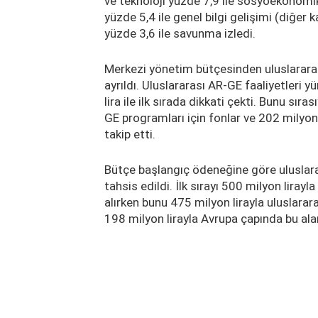
ve teknoloji yüzde 7,9 ile sosyoekonomik 
yüzde 5,4 ile genel bilgi gelişimi (diğer 
yüzde 3,6 ile savunma izledi.
Merkezi yönetim bütçesinden uluslararas
ayrıldı. Uluslararası AR-GE faaliyetleri
lira ile ilk sırada dikkati çekti. Bunu sıra
GE programları için fonlar ve 202 milyo
takip etti.
Bütçe başlangıç ödeneğine göre uluslara
tahsis edildi. İlk sırayı 500 milyon lirayl
alırken bunu 475 milyon lirayla uluslarar
198 milyon lirayla Avrupa çapında bu ala